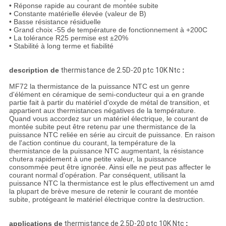
• Réponse rapide au courant de montée subite
• Constante matérielle élevée (valeur de B)
• Basse résistance résiduelle
• Grand choix -55 de température de fonctionnement à +200C
• La tolérance R25 permise est ±20%
• Stabilité à long terme et fiabilité
description de
thermistance de 2.5D-20 ptc 10K Ntc
:
MF72 la thermistance de la puissance NTC est un genre
d'élément en céramique de semi-conducteur qui a en grande
partie fait à partir du matériel d'oxyde de métal de transition, et
appartient aux thermistances négatives de la température.
Quand vous accordez sur un matériel électrique, le courant de
montée subite peut être retenu par une thermistance de la
puissance NTC reliée en série au circuit de puissance. En raison
de l'action continue du courant, la température de la
thermistance de la puissance NTC augmentant, la résistance
chutera rapidement à une petite valeur, la puissance
consommée peut être ignorée. Ainsi elle ne peut pas affecter le
courant normal d'opération. Par conséquent, utilisant la
puissance NTC la thermistance est le plus effectivement un amd
la plupart de brève mesure de retenir le courant de montée
subite, protégeant le matériel électrique contre la destruction.
applications de
thermistance de 2.5D-20 ptc 10K Ntc
: