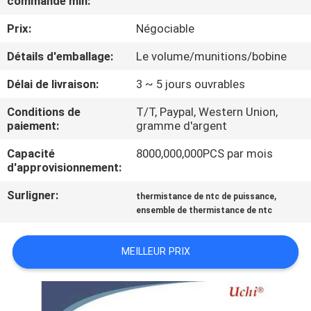
commande min:
NOUS
Prix:
Négociable
VISITE
Détails d'emballage:
Le volume/munitions/bobine
D'USINE
Délai de livraison:
3 ~ 5 jours ouvrables
Conditions de
T/T, Paypal, Western Union,
CONTRÔLE
paiement:
gramme d'argent
DE
Capacité
8000,000,000PCS par mois
d'approvisionnement:
QUALITÉ
Surligner:
,
thermistance de ntc de puissance
ensemble de thermistance de ntc
CONTACTEZ-
NOUS
MEILLEUR PRIX
NOUVELLES