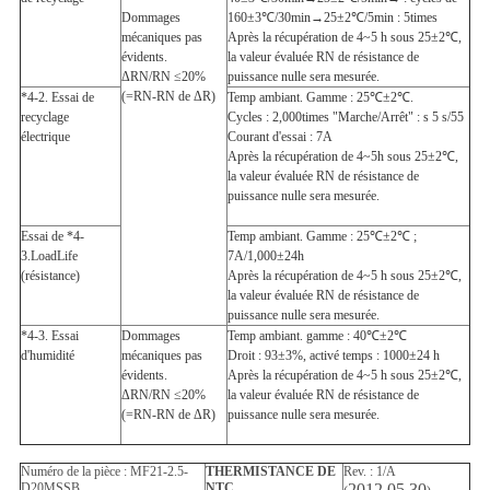
Dommages
160±3℃/30min→25±2℃/5min : 5times
mécaniques pas
Après la récupération de 4~5 h sous 25±2℃,
évidents.
la valeur évaluée RN de résistance de
ΔRN/RN ≤20%
puissance nulle sera mesurée.
(=RN-RN de ΔR)
*4-2. Essai de
Temp ambiant. Gamme : 25℃±2℃.
recyclage
Cycles : 2,000times "Marche/Arrêt" : s 5 s/55
électrique
Courant d'essai : 7A
Après la récupération de 4~5h sous 25±2℃,
la valeur évaluée RN de résistance de
puissance nulle sera mesurée.
Essai de *4-
Temp ambiant. Gamme : 25℃±2℃ ;
3.LoadLife
7A/1,000±24h
(résistance)
Après la récupération de 4~5 h sous 25±2℃,
la valeur évaluée RN de résistance de
puissance nulle sera mesurée.
*4-3. Essai
Dommages
Temp ambiant. gamme : 40℃±2℃
d'humidité
mécaniques pas
Droit : 93±3%, activé temps : 1000±24 h
évidents.
Après la récupération de 4~5 h sous 25±2℃,
ΔRN/RN ≤20%
la valeur évaluée RN de résistance de
(=RN-RN de ΔR)
puissance nulle sera mesurée.
Numéro de la pièce : MF21-2.5-
THERMISTANCE DE
Rev. : 1/A
D20MSSB
NTC
2012.05.30