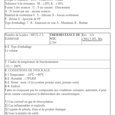
Tolérance 4 de résistance : M - ±20% K - ±10%
Forme 5 des avances : U - S au courant - Directement
A - N formé par axe - aucune avances
Matériel de revêtement 6 : S - Silicone N - Aucun revêtement
P - Résine E - époxyde de PF
Type d'emballage 7 : B - Entassent en vrac A - Munitions R - Bobine
Numéro de la pièce : MF21-2.5-
THERMISTANCE DE
Rev. : 1/A
D20MSSB
NTC
2012.05.30
(
)
2.5W
6-3.
Type d'emballage
Le volume
7.
Chaîne de température de fonctionnement :
-55 | + 200℃
8.
CONDITIONS DE STOCKAGE :
8-1.Temperature : -10℃~+40℃
8-2.
Humidité : ≤70%RH
8-3.
Terme : mois ≤6 (à système premier entré, premier sorti)
8-4.
Endroit :
Faites en n'exposant pas les composants aux conditions suivantes, autrement, il peut
avoir comme conséquence la détérioration des caractéristiques.
:
1)
Gaz corrosif ou gaz de désoxydation.
2)
Gaz inflammables et explosifs.
3)
Liquide de pétrole, d'eau et de produit chimique.
4)
Sous la lumière du soleil.