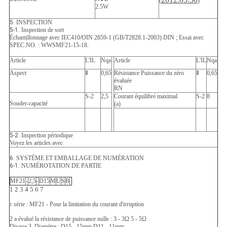
(
)
2.5W
5.
INSPECTION
5-1.
Inspection de sort
Échantillonnage avec IEC410/OIN 2859-1 (GB/T2828.1-2003) DIN ; Essai avec
SPEC.NO. : WWSMF21-15-18.
Article
L'IL
Nqa
Article
L'IL
Nqa
Aspect
Ⅱ
0,65
Résistance Puissance du zéro
Ⅱ
0,65
évaluée
RN
S-2
2,5
Courant équilibré maximal
S-2
8
Souder-capacité
(a)
5-2.
Inspection périodique
Voyez les articles avec
6.
SYSTÈME ET EMBALLAGE DE NUMÉRATION
6-1.
NUMÉROTATION DE PARTIE
MF21
-
2,5
-
D15
M
U
S
B
1
2
3
4
5
6
7
série : MF21 - Pour la limitation du courant d'irruption
1
2 a évalué la résistance de puissance nulle : 3 - 3Ω 5 - 5Ω
Disque 3. Diamètre : D15 - 15mm D11 - 11mm