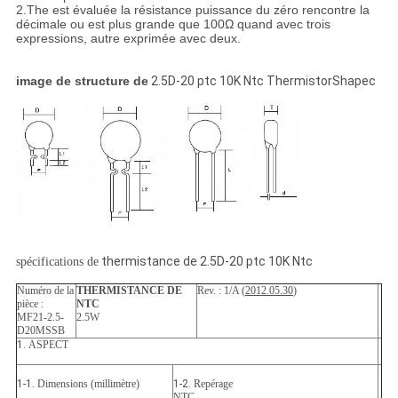
2.The est évaluée la résistance puissance du zéro rencontre la
décimale ou est plus grande que 100Ω quand avec trois
expressions, autre exprimée avec deux.
image de structure de
2.5D-20 ptc 10K Ntc ThermistorShapec
thermistance de 2.5D-20 ptc 10K Ntc
spécifications de
Numéro de la
THERMISTANCE DE
Rev. : 1/A (
2012.05.30
)
pièce :
NTC
MF21-2.5-
2.5W
D20MSSB
1.
ASPECT
1-1.
Dimensions (millimètre)
1-2.
Repérage
NTC