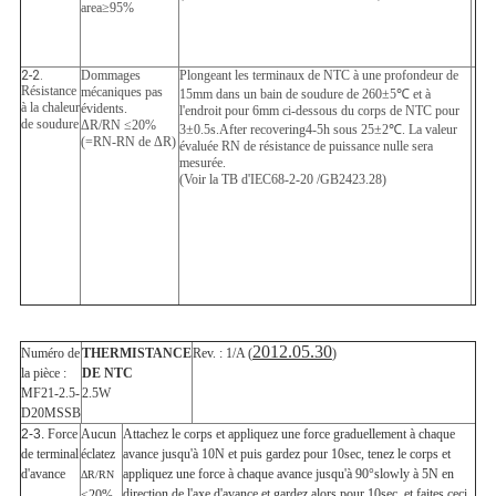
area≥95%
2-2.
Dommages
Plongeant les terminaux de NTC à une profondeur de
Résistance
mécaniques pas
15mm dans un bain de soudure de 260±5℃ et à
à la chaleur
évidents.
l'endroit pour 6mm ci-dessous du corps de NTC pour
de soudure
ΔR/RN ≤20%
3±0.5s.After recovering4-5h sous 25±2℃. La valeur
(=RN-RN de ΔR)
évaluée RN de résistance de puissance nulle sera
mesurée.
(Voir la TB d'IEC68-2-20 /GB2423.28)
2012.05.30
Numéro de
THERMISTANCE
Rev. : 1/A (
)
la pièce :
DE NTC
MF21-2.5-
2.5W
D20MSSB
2-3.
Force
Aucun
Attachez le corps et appliquez une force graduellement à chaque
de terminal
éclatez
avance jusqu'à 10N et puis gardez pour 10sec, tenez le corps et
d'avance
appliquez une force à chaque avance jusqu'à 90°slowly à 5N en
ΔR/RN
direction de l'axe d'avance et gardez alors pour 10sec, et faites ceci
≤20%