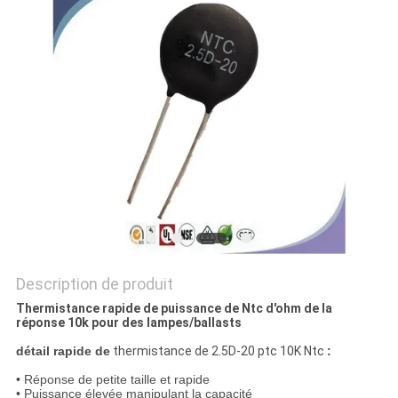
DEMANDEZ
UNE
CITATION
PLAN
DU
SITE
PRIVACY
POLICY
Description de produit
Thermistance rapide de puissance de Ntc d'ohm de la
réponse 10k pour des lampes/ballasts
détail rapide de
thermistance de 2.5D-20 ptc 10K Ntc
:
• Réponse de petite taille et rapide
• Puissance élevée manipulant la capacité