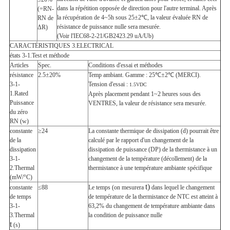
dans la répétition opposée de direction pour l'autre terminal. Après
(=RN-
la récupération de 4~5h sous 25±2℃, la valeur évaluée RN de
RN de
résistance de puissance nulle sera mesurée.
ΔR)
(Voir l'IEC68-2-21/GB2423.29 uA/Ub)
CARACTÉRISTIQUES 3.ELECTRICAL
états 3-1.Test et méthode
Articles
Spec.
Conditions d'essai et méthodes
résistance
2.5±20%
Temp ambiant. Gamme : 25℃±2℃ (MERCI).
3-1-
Tension d'essai :
1.5VDC
1.Rated
Après placement pendant 1~2 heures sous des
Puissance
VENTRES, la valeur de résistance sera mesurée.
du zéro
RN (w)
constante
≥24
La constante thermique de dissipation (d) pourrait être
de la
calculé par le rapport d'un changement de la
dissipation
dissipation de puissance (DP) de la thermistance à un
3-1-
changement de la température (décollement) de la
2.Thermal
thermistance à une température ambiante spécifique
(mW/°C)
t)
constante
≤88
Le temps (on mesurera
dans lequel le changement
de temps
de température de la thermistance de NTC est atteint à
3-1-
63,2% du changement de température ambiante dans
3.Thermal
la condition de puissance nulle
t
(s)