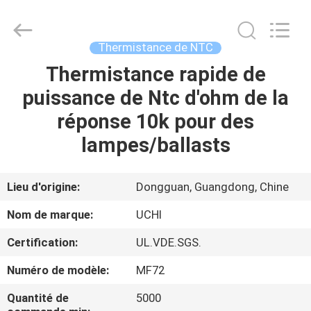
Guangdong
Uchi
Electronics
Co.,Ltd.
All
Thermistance de NTC
Rights
Reserved.
Thermistance rapide de
MAISON
puissance de Ntc d'ohm de la
PRODUITS
réponse 10k pour des
lampes/ballasts
EXPOSITION
DE
Lieu d'origine:
Dongguan, Guangdong, Chine
VR
Nom de marque:
UCHI
Certification:
UL.VDE.SGS.
AU
Numéro de modèle:
MF72
SUJET
DE
Quantité de
5000