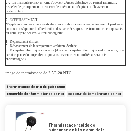
8-5.
La manipulation après joint s'ouvrent : Après déballage du paquet minimum,
rescellez-le promptement ou stockez-le intérieur un récipient scellé avec un
déshydratant.
9.
AVERTISSEMENT
!
N'appliquez pas les composants dans les conditions suivantes, autrement, il peut avoir
comme conséquence la détérioration des caractéristiques, destruction des composants
ou dans le pire des cas, au feu contagieux.
1)
Dépassement d'Imax.
2)
Dépassement de la température ambiante évaluée.
3)
Dissipation thermique inférieure (due à la dissipation thermique mal inférieure, une
certaine partie du corps de composants deviendra surchauffée et sera puis
endommagée.)
image de thermistance de 2.5D-20 NTC
thermistance de ntc de puissance
ensemble de thermistance de ntc
capteur de température de ntc
Thermistance rapide de
puissance de Ntc d'ohm de la