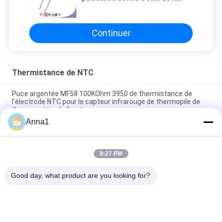
réponse 10k pour des
lampes/ballasts
Continuer
Thermistance de NTC
Puce argentée MF58 100KOhm 3950 de thermistance de
l'électrode NTC pour le capteur infrarouge de thermopile de
thermomètre de front
Anna1
Thermistance en plastique de la température de la mesure
NTC de la température de diode du paquet MF54
9:27 PM
Thermistance en céramique MF75-0.2/70 70A 0.2Ohm B2600
11500uF de l'isolateur NTC avec le bord
Good day, what product are you looking for?
Catégories populaires
Tous