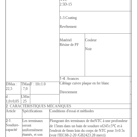
2.5D-15
1-3.Coating
Revêtement
Matériel
Couleur
Résine de PF
Noir
1-4.
Avances
Câblage cuivre plaque en fer blanc
DMax :
TMax
F : 10
±1.0
22,5
: 7,0
Directement
d :
LMin
1,0
±
0,05
: 25
2.
CARACTÉRISTIQUES MÉCANIQUES
Article
Spécifications
Conditions d'essai et méthodes
2-1.
Les terminaux
Plongeant des terminaux de theNTC à une profondeur
Soudure-
seront
de 15mm dans un bain de soudure of245±5℃ et à
capacité
uniformément
l'endroit de 6mm loin du corps de NTC pour 3±0.5s
étamés, et son
(voir l'IEC68-2-20 /GB2423.28 merci)