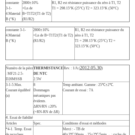
constante
2800±10%
R1, R2 est résistance puissance du zéro à T1, T2
3-1-
×Ln de
T1 = 298.15°K (25°C) T2 = 323.15°K (50°C)
4.Material
B=T1T2/(T1 de T2)
B (°K)
(R1/R2)
constante 3-1-
2800±10%
R1, R2 est résistance puissance du
4.Material
×Ln de B=T1T2/(T1 de T2)
zéro à T1, T2
B (°K)
(R1/R2)
T1 = 298.15°K (25°C) T2 =
323.15°K (50°C)
2012.05.30
Numéro de la pièce
THERMISTANCE
Rev. : 1/A (
)
: MF21-2.5-
DE NTC
D20MSSB
2.5W
3-1-5.Max.
8
Temp ambiant. Gamme : 25℃±2℃.
Courant équilibré
Dommages
Courant de essai : 7A
(a)
mécaniques pas
évidents.
ΔRN/RN ≤20%
(=RN-RN de ΔR)
4.
Essai de fiabilité
Articles
Spec.
Conditions d'essai et méthodes
*4-1. Temp. Essai
Merci : - TB de
de recyclage
40±3℃/30min→25±2℃/5min→ : cycles de