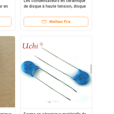
Les condensateurs en céramique
ur en
de disque à haute tension, disque
2KV
forment le condensateur 221K
Meilleur Prix