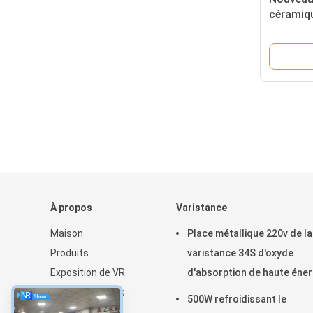
céramiqu
origina
À propos
Varistance
Maison
Place métallique 220v de la
Produits
varistance 34S d'oxyde
Exposition de VR
d'absorption de haute éner
Au sujet de nous
500W refroidissant le
Nouvelles