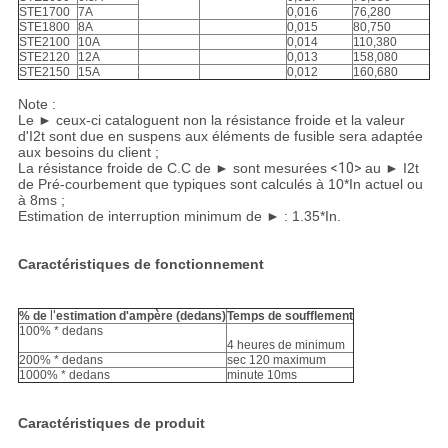
STE1700
7A
0,016
76,280
STE1800
8A
0,015
80,750
STE2100
10A
0,014
110,380
STE2120
12A
0,013
158,080
STE2150
15A
0,012
160,680
Note :
Le ► ceux-ci cataloguent non la résistance froide et la valeur
d'I2t sont due en suspens aux éléments de fusible sera adaptée
aux besoins du client ;
La résistance froide de C.C de ► sont mesurées
<10>
au ► I2t
de Pré-courbement que typiques sont calculés à 10*In actuel ou
à 8ms ;
Estimation de interruption minimum de ► : 1.35*In.
Caractéristiques de fonctionnement
% de
l'
estimation d'ampère (dedans)
Temps de soufflement
100% * dedans
4 heures de minimum
200% * dedans
sec 120 maximum
1000% * dedans
minute 10ms
Caractéristiques de produit