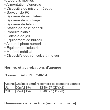
• Appareils mobiles
• Alimentation d'énergie
• Dispositifs de mise en réseau
• Serveur de PC
• Système de ventilateur
• Système de stockage
• Système de télécom
• Station de base sans fil
• Produits blancs
• Console de jeu
• Équipement de bureau
• Appareil photo numérique
• Équipement industriel
• Matériel médical
• Dispositifs des véhicules à moteur
Normes et approbations d'agence
Normes : Selon l'UL 248-14.
Agence
Chaîne d'ampère
Nombre de dossier d'agence
UL
50mA | 15A
E340427 (JDYX2)
CUL
50mA | 15A
E340427 (JDYX8)
Dimensions et structure (unité : millimètre)