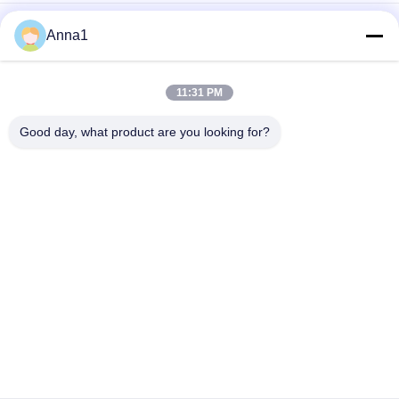
476 séries SMD1140 ralentissent le fusible extérieur 1A
Anna1
250VAC 400VDC de Pico de bâti de coup pour l'éclairage de
LED
Haute tension 5,500 fusible en céramique de laps de temps du
11:31 PM
fusible 500V de tube de verre de série pour l'alimentation
d'énergie
Good day, what product are you looking for?
Catégories populaires
Tous
Varistance
Varistance De SMD
Varistance 
Plat De 
Thermiquement 
Refroidissement 
Protégée
Par Liquide
Thermistance De 
Sonde De 
NTC
Température De 
NTC
Thermistance De 
Fusible Réglable De 
Ptc
PPTC