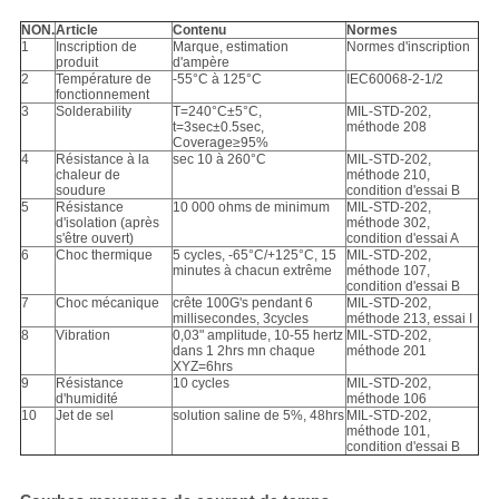
NON.
Article
Contenu
Normes
1
Inscription de
Marque, estimation
Normes d'inscription
produit
d'ampère
2
Température de
-55°C à 125°C
IEC60068-2-1/2
fonctionnement
3
Solderability
T=240°C±5°C,
MIL-STD-202,
t=3sec±0.5sec,
méthode 208
Coverage≥95%
4
Résistance à la
sec 10 à 260°C
MIL-STD-202,
chaleur de
méthode 210,
soudure
condition d'essai B
5
Résistance
10 000 ohms de minimum
MIL-STD-202,
d'isolation (après
méthode 302,
s'être ouvert)
condition d'essai A
6
Choc thermique
5 cycles, -65°C/+125°C, 15
MIL-STD-202,
minutes à chacun extrême
méthode 107,
condition d'essai B
7
Choc mécanique
crête 100G's pendant 6
MIL-STD-202,
millisecondes, 3cycles
méthode 213, essai I
8
Vibration
0,03" amplitude, 10-55 hertz
MIL-STD-202,
dans 1 2hrs mn chaque
méthode 201
XYZ=6hrs
9
Résistance
10 cycles
MIL-STD-202,
d'humidité
méthode 106
10
Jet de sel
solution saline de 5%, 48hrs
MIL-STD-202,
méthode 101,
condition d'essai B