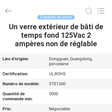
Guangdong
Uchi
Electronics
Co.,Ltd.
All
Fusibles en verre
Rights
Reserved.
Un verre extérieur de bâti de
MAISON
temps fond 125Vac 2
PRODUITS
ampères non de réglable
EXPOSITION
Lieu d'origine:
Dongguan, Guangdong,
porcelaine
DE
VR
Certification:
UL,ROHS
Numéro de modèle:
STE1200
AU
Quantité de
5000
SUJET
commande min:
DE
Prix:
Négociable