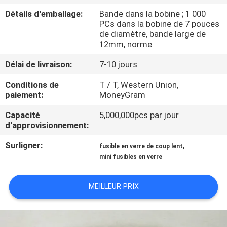
NOUS
Détails d'emballage:
Bande dans la bobine ; 1 000
PCs dans la bobine de 7 pouces
de diamètre, bande large de
VISITE
12mm, norme
D'USINE
Délai de livraison:
7-10 jours
Conditions de
T / T, Western Union,
CONTRÔLE
paiement:
MoneyGram
DE
Capacité
5,000,000pcs par jour
QUALITÉ
d'approvisionnement:
Surligner:
,
fusible en verre de coup lent
CONTACTEZ-
mini fusibles en verre
NOUS
MEILLEUR PRIX
NOUVELLES