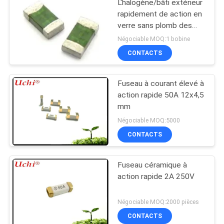
L'halogène/bâti extérieur
rapidement de action en
verre sans plomb des
fusibles 1206 fond
Négociable MOQ:1 bobine
CONTACTS
Fuseau à courant élevé à
action rapide 50A 12x4,5
mm
Négociable MOQ:5000
CONTACTS
Fuseau céramique à
action rapide 2A 250V
Négociable MOQ:2000 pièces
CONTACTS