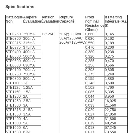
Spécifications
Catalogue
Ampère
Tension
Rupture
Froid
I
TMelting
2
Non.
Évaluation
Évaluation
Capacité
nominal
Intégrale (A
.
2
Résistance
S)
(Ohms)
STE0250
250mA
125VAC
50A@300VAC
0,860
0,145
50A@250VAC
STE0300
300mA
0,620
0,162
200A@125VAC
STE0315
315mA
0,550
0,189
STE0375
375mA
0,470
0,200
STE0400
400mA
0,380
0,238
STE0500
500mA
0,320
0,275
STE0600
600mA
0,285
0,470
STE0630
630mA
0,256
0,566
STE0700
700mA
0,208
0,805
STE0750
750mA
0,175
1,240
STE0800
800mA
0,155
1,880
STE1100
1A
0,148
3,500
STE1125
1.25A
0,102
4,760
STE1150
1.5A
0,085
6,305
STE1200
2A
0,044
8,950
STE1250
2.5A
0,043
16,025
STE1300
3A
0,033
21,560
STE1315
3.15A
0,029
22,750
STE1350
3.5A
0,027
27,050
STE1400
4A
0,025
31,808
STE1500
5A
0,019
40,250
STE1600
6A
0,018
67,245
STE1630
6.3A
0,017
73,550