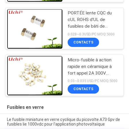
PORTÉE lente CQC du
cUL ROHS d'UL de
fusibles de bâti de
surface du coup SMD
0.028~0.3USD/PC MOQ:5000
1808 T 2A 125V
CONTACTS
Micro-fusible à action
rapide en céramique à
fort appel 2A 300V
6.1x2.5 Mm SSF1200
0.03~0.035 USD/PC MOQ:5000
CONTACTS
Fusibles en verre
Le fusible miniature en verre cyclique du picovolte A73 Gpv de
fusibles lie 1000vdc pour l'application photovoltaïque