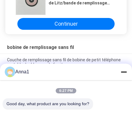
de Litz/bande de remplissage
inductives de Mylar de bobine
induction électrique
Continuer
bobine de remplissage sans fil
Couche de remplissage sans fil de bobine de petit téléphone
portable double avec du ferrite
Anna1
Bobine de fil fait sur commande de Litz/bande de remplissage
inductives de Mylar de bobine induction électrique
6:27 PM
Bobine de remplissage sans fil de PCW 5010-6R3K25, bobine
0.08*105P*10.5TS d'émetteur de Qi
Good day, what product are you looking for?
Catégories populaires
Tous