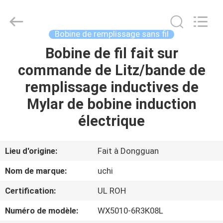
Guangdong
Uchi
Electronics
Co.,Ltd.
All
Bobine de remplissage sans fil
Rights
Reserved.
Bobine de fil fait sur
MAISON
commande de Litz/bande de
PRODUITS
remplissage inductives de
Mylar de bobine induction
EXPOSITION
électrique
DE
VR
Lieu d'origine:
Fait à Dongguan
Nom de marque:
uchi
AU
Certification:
UL ROH
SUJET
Numéro de modèle:
WX5010-6R3K08L
DE