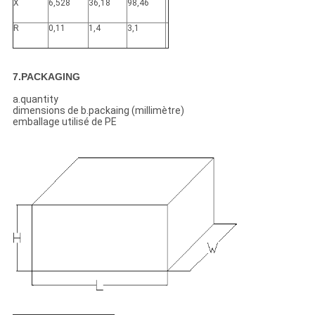
X
6,528
36,18
98,46
R
0,11
1,4
3,1
7.PACKAGING
a.quantity
dimensions de b.packaing (millimètre)
emballage utilisé de PE