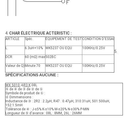
4.
CHAR ÉLECTRIQUE ACTERISTIC :
ARTICLE
Spéc.
ÉQUIPEMENT DE TEST
CONDITION D'ESSAI
L
6.3uH+10%
WK5237 OU EQU
100KHz/0.25V
5.
DCR
60 (mΩ) max
502BC
Valeur de Q)
Minute 70
WK5237 OU EQU
100KHz/0.25V
SPÉCIFICATIONS AUCUNE :
WX 5010
-6
R3 K
08L
⑤ de ④ de ③ de ② de ①
Symbole de produit de ① :
② Dimmensions :
Inductance de ③ : 2R2 : 2.2μH, R47 : 0.47μH, 310:31uH, 501:500uH,
152:1.5mH
Tolérance de ④ : J-±5% K-±10% M-±20% N-±30% P-MIN
Longueur de ⑤ d'avance : 08L : 8MM, 26L : 26MM