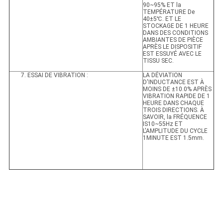
90~95% ET la
TEMPÉRATURE De
40±5℃. ET LE
STOCKAGE DE 1 HEURE
DANS DES CONDITIONS
AMBIANTES DE PIÈCE
APRÈS LE DISPOSITIF
EST ESSUYÉ AVEC LE
TISSU SEC.
7. ESSAI DE VIBRATION :
LA DÉVIATION
D'INDUCTANCE EST À
MOINS DE ±10.0% APRÈS
VIBRATION RAPIDE DE 1
HEURE DANS CHAQUE
TROIS DIRECTIONS. À
SAVOIR, la FRÉQUENCE
IS10~55Hz ET
L'AMPLITUDE DU CYCLE
1MINUTE EST 1.5mm.