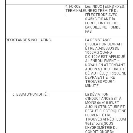
4. FORCE
Les INDUCTEURS FIXES,
TERMINALE
UNE EXTRÉMITÉ De
:
l'ÉLECTRODE AVEC
0.45KG TIRANT la
FORCE, ONT GUIDÉ
L'AIGUILLE NE TOMBE
PAS.
RÉSISTANCE 5.INSULATING :
LA RÉSISTANCE
D'ISOLATION DEVRAIT
ÊTRE AU-DESSUS DE
1000MΩ QUAND
D.C.100V EST APPLIQUÉ
À L'ENROULEMENT –
NOYAU. EN ATTENDANT
AUCUN STRUCTURE ET
DÉFAUT ÉLECTRIQUE NE
DEVRAIENT ÊTRE
TROUVÉS POUR 1
MINUTE.
6. ESSAI D'HUMIDITÉ :
La DÉVIATION
d'INDUCTANCE EST À
MOINS de ±10.0% ET
AUCUN STRUCTURE ET
DÉFAUT ÉLECTRIQUE NE
PEUVENT ÊTRE
TROUVÉS APRÈS l'ESSAI
96±2hours SOUS
L'HYGROMÉTRIE De
CONDITIONOF De