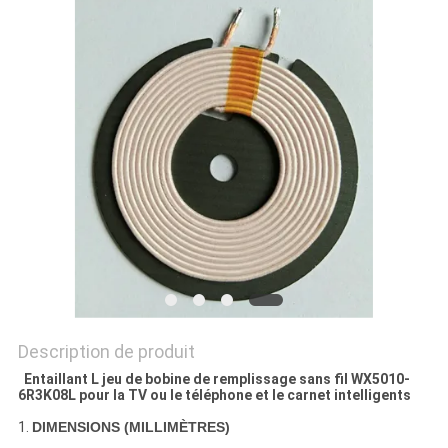
DEMANDEZ
UNE
CITATION
PLAN
DU
SITE
PRIVACY
POLICY
Description de produit
Entaillant L jeu de bobine de remplissage sans fil WX5010-
6R3K08L pour la TV ou le téléphone et le carnet intelligents
1.
DIMENSIONS (MILLIMÈTRES)