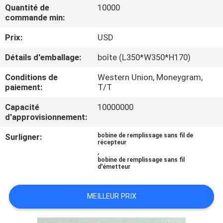
NOUS
Quantité de
10000
commande min:
Prix:
USD
VISITE
D'USINE
Détails d'emballage:
boîte (L350*W350*H170)
Conditions de
Western Union, Moneygram,
CONTRÔLE
paiement:
T/T
DE
Capacité
10000000
d'approvisionnement:
QUALITÉ
Surligner:
bobine de remplissage sans fil de
récepteur
,
CONTACTEZ-
bobine de remplissage sans fil
d'émetteur
NOUS
MEILLEUR PRIX
NOUVELLES