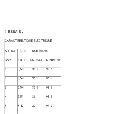
6.
ESSAIS :
CARACTÉRISTIQUE ÉLECTRIQUE
ARTICLE
L (μH)
DCR (mΩ)
Q
Spéc.
6.3+/-10%
60MAX
Minute 70
1
6,58
36,2
99,7
2
6,54
36,1
96,6
3
6,54
35,6
98,5
4
6,51
36
98,6
5
6,47
37
98,9