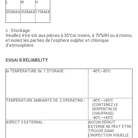
L
W
H
350MAX
350MAX
170MAX
c : Stockage
Veuillez être sûr aux pièces à 35℃or moins, à 70%RH ou à moins,
et isolez les parties de l'osphere sulphic et chlorique
d'atmosphère
ESSAI
8.RELIABILITY
la TEMPÉRATURE de .1.STORAGE :
-40℃~85℃
TEMPÉRATURE AMBIANTE DE .2.OPERATING
:
-40℃~+85℃
(CONTENEZ LE
SERPENTIN DE
CHAUFFAGE)
-40℃~+85℃
ASPECT 3.EXTERNAL :
AUCUN DÉFAUT
EXTERNE NE PEUT ÊTRE
TROUVÉ DANS
L'INSPECTION VISUELLE.