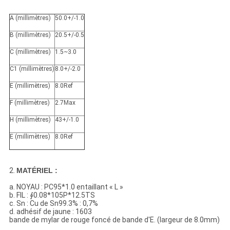
A (millimètres)
50.0+/-1.0
B (millimètres)
20.5+/-0.5
C (millimètres)
1.5~3.0
C1 (millimètres)
8.0+/-2.0
E (millimètres)
8.0Ref
F (millimètres)
2.7Max
H (millimètres)
43+/-1.0
E (millimètres)
8.0Ref
2.
MATÉRIEL :
a. NOYAU : PC95*1.0 entaillant « L »
b. FIL : ∮0.08*105P*12.5TS
c. Sn : Cu de Sn99.3% : 0,7%
d. adhésif de jaune : 1603
bande de mylar de rouge foncé de bande d'E. (largeur de 8.0mm)