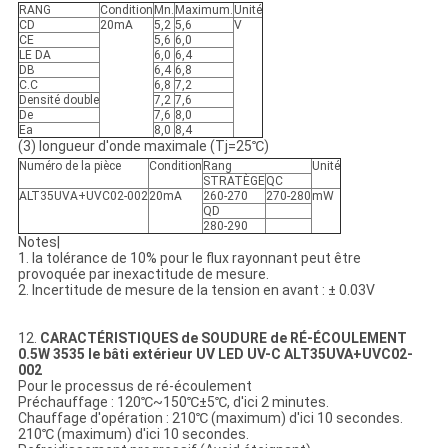
RANG
Condition
Mn.
Maximum.
Unité
CD
20mA
5,2
5,6
V
CE
5,6
6,0
LE DA
6,0
6,4
DB
6,4
6,8
C.C
6,8
7,2
Densité double
7,2
7,6
De
7,6
8,0
Ea
8,0
8,4
(3) longueur d'onde maximale (Tj=25℃)
Numéro de la pièce
Condition
Rang
Unité
STRATÈGE
QC
ALT35UVA+UVC02-002
20mA
260-270
270-280
mW
QD
280-290
Notes|
1. la tolérance de 10% pour le flux rayonnant peut être
provoquée par inexactitude de mesure.
2. Incertitude de mesure de la tension en avant : ± 0.03V
12.
CARACTÉRISTIQUES de SOUDURE de RÉ-ÉCOULEMENT
0.5W 3535 le bâti extérieur UV LED UV-C ALT35UVA+UVC02-
002
Pour le processus de ré-écoulement
Préchauffage : 120℃~150℃±5℃, d'ici 2 minutes.
Chauffage d'opération : 210℃ (maximum) d'ici 10 secondes.
210℃ (maximum) d'ici 10 secondes.