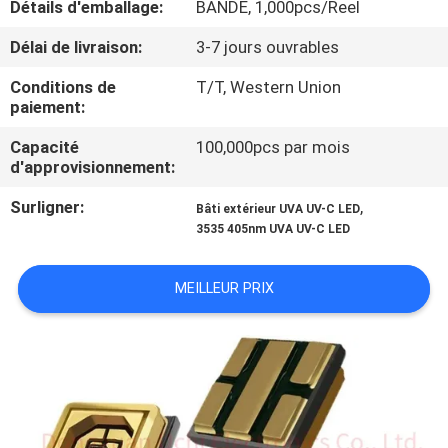
Détails d'emballage:
BANDE, 1,000pcs/Reel
NOUS
Délai de livraison:
3-7 jours ouvrables
VISITE
Conditions de
T/T, Western Union
paiement:
D'USINE
Capacité
100,000pcs par mois
d'approvisionnement:
CONTRÔLE
Surligner:
,
DE
Bâti extérieur UVA UV-C LED
3535 405nm UVA UV-C LED
QUALITÉ
MEILLEUR PRIX
CONTACTEZ-
NOUS
NOUVELLES