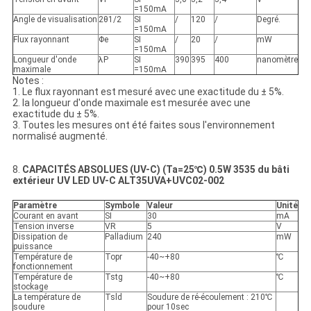
=150mA
Angle de visualisation
2θ1/2
SI
/
120
/
Degré.
=150mA
Flux rayonnant
Φe
SI
/
20
/
mW
=150mA
Longueur d'onde
λP
SI
390
395
400
nanomètre
maximale
=150mA
Notes :
1. Le flux rayonnant est mesuré avec une exactitude du ± 5%.
2. la longueur d'onde maximale est mesurée avec une
exactitude du ± 5%.
3. Toutes les mesures ont été faites sous l'environnement
normalisé augmenté.
8.
CAPACITÉS ABSOLUES (UV-C) (Ta=25℃) 0.5W 3535 du bâti
extérieur UV LED UV-C ALT35UVA+UVC02-002
Paramètre
Symbole
Valeur
Unité
Courant en avant
SI
30
mA
Tension inverse
VR
5
V
Dissipation de
Palladium
240
mW
puissance
Température de
Topr
-40~+80
℃
fonctionnement
Température de
Tstg
-40~+80
℃
stockage
La température de
Tsld
Soudure de ré-écoulement : 210℃
soudure
pour 10sec