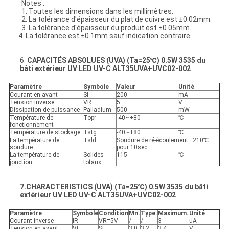
Notes :
1. Toutes les dimensions dans les millimètres.
2. La tolérance d'épaisseur du plat de cuivre est ±0.02mm.
3. La tolérance d'épaisseur du produit est ±0.05mm.
4. La tolérance est ±0.1mm sauf indication contraire.
6.
CAPACITÉS ABSOLUES (UVA) (Ta=25℃) 0.5W 3535 du
bâti extérieur UV LED UV-C ALT35UVA+UVC02-002
Paramètre
Symbole
Valeur
Unité
Courant en avant
SI
200
mA
Tension inverse
VR
5
V
Dissipation de puissance
Palladium
500
mW
Température de
Topr
-40~+80
℃
fonctionnement
Température de stockage
Tstg
-40~+80
℃
La température de
Tsld
Soudure de ré-écoulement : 210℃
soudure
pour 10sec
La température de
Solides
115
℃
jonction
totaux
7.CHARACTERISTICS (UVA) (Ta=25℃) 0.5W 3535 du bâti
extérieur UV LED UV-C ALT35UVA+UVC02-002
Paramètre
Symbole
Condition
Mn.
Type.
Maximum.
Unité
Courant inverse
IR
VR=5V
/
/
3
uA
Tension en avant
VF
SI
3,0
3,2
3,4
V