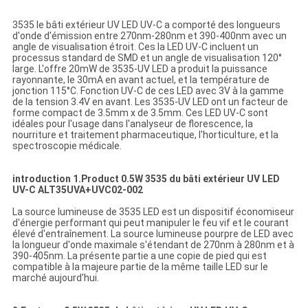
3535 le bâti extérieur UV LED UV-C a comporté des longueurs
d'onde d'émission entre 270nm-280nm et 390-400nm avec un
angle de visualisation étroit. Ces la LED UV-C incluent un
processus standard de SMD et un angle de visualisation 120°
large. L'offre 20mW de 3535-UV LED a produit la puissance
rayonnante, le 30mA en avant actuel, et la température de
jonction 115°C. Fonction UV-C de ces LED avec 3V à la gamme
de la tension 3.4V en avant. Les 3535-UV LED ont un facteur de
forme compact de 3.5mm x de 3.5mm. Ces LED UV-C sont
idéales pour l'usage dans l'analyseur de florescence, la
nourriture et traitement pharmaceutique, l'horticulture, et la
spectroscopie médicale.
introduction 1.Product 0.5W 3535 du bâti extérieur UV LED
UV-C ALT35UVA+UVC02-002
La source lumineuse de 3535 LED est un dispositif économiseur
d'énergie performant qui peut manipuler le feu vif et le courant
élevé d'entraînement. La source lumineuse pourpre de LED avec
la longueur d'onde maximale s'étendant de 270nm à 280nm et à
390-405nm. La présente partie a une copie de pied qui est
compatible à la majeure partie de la même taille LED sur le
marché aujourd'hui.