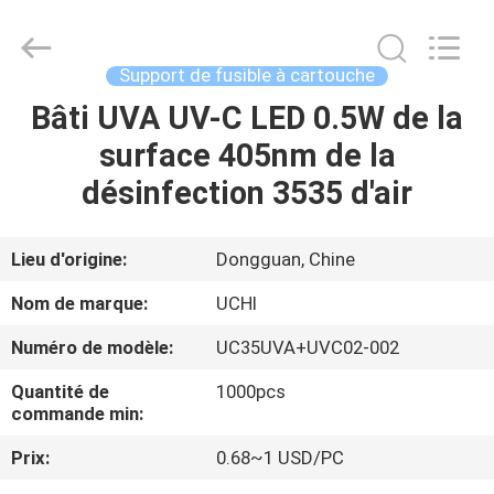
Guangdong
Uchi
Electronics
Co.,Ltd.
All
Support de fusible à cartouche
Rights
Reserved.
Bâti UVA UV-C LED 0.5W de la
MAISON
surface 405nm de la
PRODUITS
désinfection 3535 d'air
EXPOSITION
Lieu d'origine:
Dongguan, Chine
DE
Nom de marque:
UCHI
VR
Numéro de modèle:
UC35UVA+UVC02-002
Quantité de
1000pcs
AU
commande min:
SUJET
Prix:
0.68~1 USD/PC
DE