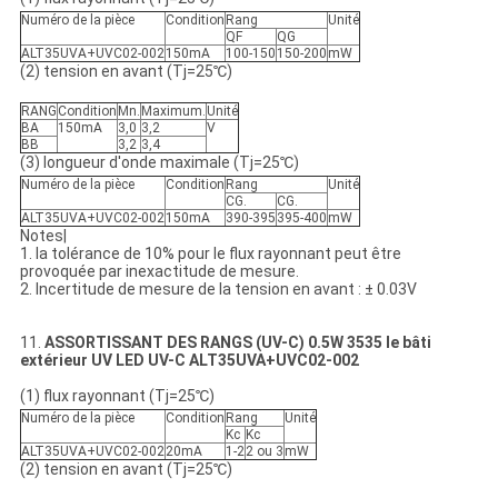
Numéro de la pièce
Condition
Rang
Unité
QF
QG
ALT35UVA+UVC02-002
150mA
100-150
150-200
mW
(2) tension en avant (Tj=25℃)
RANG
Condition
Mn.
Maximum.
Unité
BA
150mA
3,0
3,2
V
BB
3,2
3,4
(3) longueur d'onde maximale (Tj=25℃)
Numéro de la pièce
Condition
Rang
Unité
CG.
CG.
ALT35UVA+UVC02-002
150mA
390-395
395-400
mW
Notes|
1. la tolérance de 10% pour le flux rayonnant peut être
provoquée par inexactitude de mesure.
2. Incertitude de mesure de la tension en avant : ± 0.03V
11.
ASSORTISSANT DES RANGS (UV-C) 0.5W 3535 le bâti
extérieur UV LED UV-C ALT35UVA+UVC02-002
(1) flux rayonnant (Tj=25℃)
Numéro de la pièce
Condition
Rang
Unité
Kc
Kc
ALT35UVA+UVC02-002
20mA
1-2
2 ou 3
mW
(2) tension en avant (Tj=25℃)