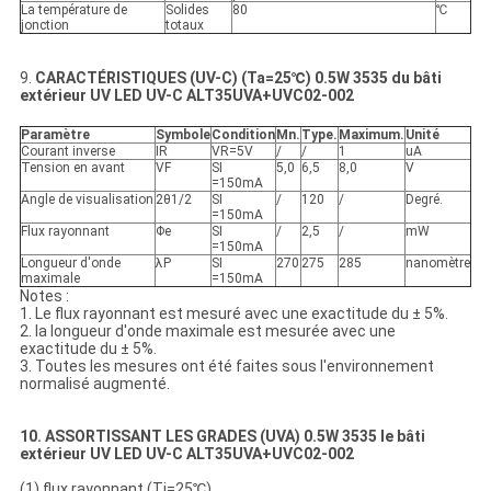
La température de
Solides
80
℃
jonction
totaux
9.
CARACTÉRISTIQUES (UV-C) (Ta=25℃) 0.5W 3535 du bâti
extérieur UV LED UV-C ALT35UVA+UVC02-002
Paramètre
Symbole
Condition
Mn.
Type.
Maximum.
Unité
Courant inverse
IR
VR=5V
/
/
1
uA
Tension en avant
VF
SI
5,0
6,5
8,0
V
=150mA
Angle de visualisation
2θ1/2
SI
/
120
/
Degré.
=150mA
Flux rayonnant
Φe
SI
/
2,5
/
mW
=150mA
Longueur d'onde
λP
SI
270
275
285
nanomètre
maximale
=150mA
Notes :
1. Le flux rayonnant est mesuré avec une exactitude du ± 5%.
2. la longueur d'onde maximale est mesurée avec une
exactitude du ± 5%.
3. Toutes les mesures ont été faites sous l'environnement
normalisé augmenté.
10. ASSORTISSANT LES GRADES (UVA) 0.5W 3535 le bâti
extérieur UV LED UV-C ALT35UVA+UVC02-002
(1) flux rayonnant (Tj=25℃)