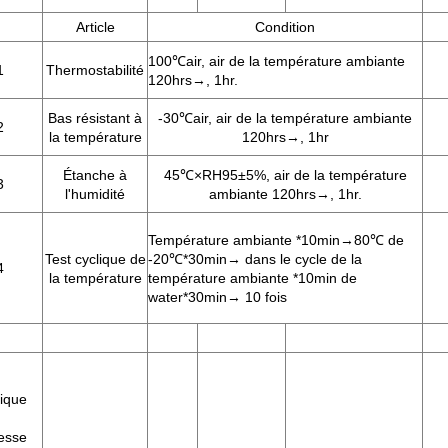
Article
Condition
100℃air, air de la température ambiante
1
Thermostabilité
120hrs→, 1hr.
Bas résistant à
-30℃air, air de la température ambiante
2
la température
120hrs→, 1hr
Étanche à
45℃×RH95±5%, air de la température
3
l'humidité
ambiante 120hrs→, 1hr.
Température ambiante *10min→80℃ de
Test cyclique de
-20℃*30min→ dans le cycle de la
4
la température
température ambiante *10min de
water*30min→ 10 fois
ique
esse