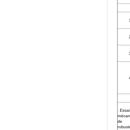
. Essai
mécan
de
robust