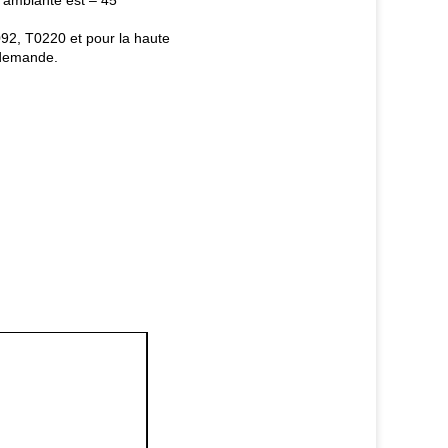
 ambiante est – 45
92, T0220 et pour la haute
 demande.