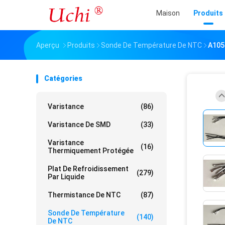
Maison
Produits
Aperçu
Produits
Sonde De Température De NTC
A105
Catégories
Varistance
(86)
Varistance De SMD
(33)
Varistance
(16)
Thermiquement Protégée
Plat De Refroidissement
(279)
Par Liquide
Thermistance De NTC
(87)
Sonde De Température
(140)
De NTC