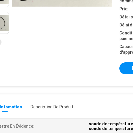
comma
Prix:
Détail
Délai d
Condit
paieme
Capaci
d'appr
 Infomation
Description De Produit
sonde de température
ttre En Évidence:
sonde de température