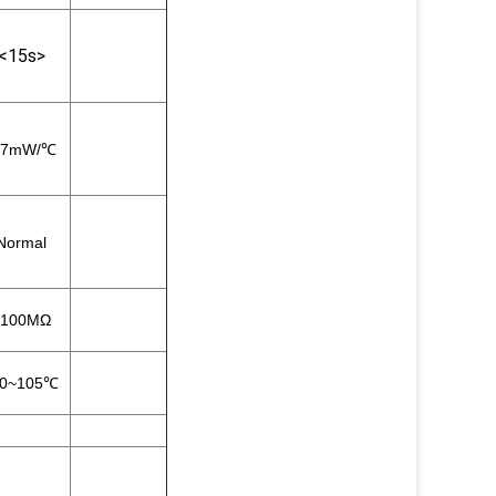
<15s>
.7mW/℃
Normal
100MΩ
20~105℃