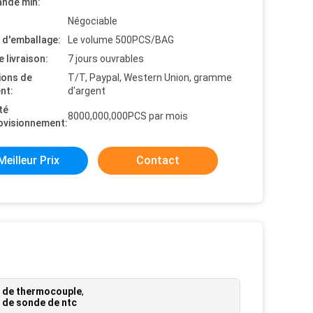
nde min:
Négociable
s d'emballage:
Le volume 500PCS/BAG
e livraison:
7 jours ouvrables
ions de
T/T, Paypal, Western Union, gramme
nt:
d'argent
té
8000,000,000PCS par mois
ovisionnement:
Meilleur Prix
Contact
 de thermocouple
,
 de sonde de ntc