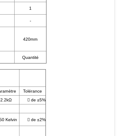
1
-
420mm
Quantité
aramètre
Tolérance
2.2kΩ
 de ±5%
50 Kelvin
 de ±2%