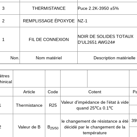
3
THERMISTANCE
Puce 2.2K-3950 ±5%
2
REMPLISSAGE ÉPOXYDE
NZ-1
NOIR DE SOLIDES TOTAUX
1
FIL DE CONNEXION
D'UL2651 AWG24#
Non.
Nom matériel
Description matérielle
ètres
hinical
Article
Code
Cotent
P
Valeur d'impédance de l'état à vide
1
Thermistance
R25
quand 25℃± 0.1℃
39
le changement de résistance a été
2
Valeur de B
B
décidé par le changement de la
25/50
température