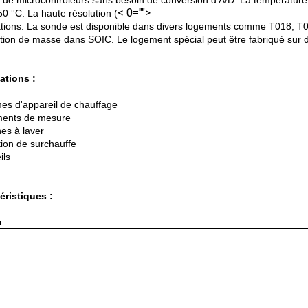
 de microcontrôleurs sans besoin de conversion d'A/D. La température
< 0="">
50 °C. La haute résolution (
ations. La sonde est disponible dans divers logements comme T018, T0
tion de masse dans SOIC. Le logement spécial peut être fabriqué sur
ations :
es d'appareil de chauffage
ments de mesure
es à laver
tion de surchauffe
ils
éristiques :
n