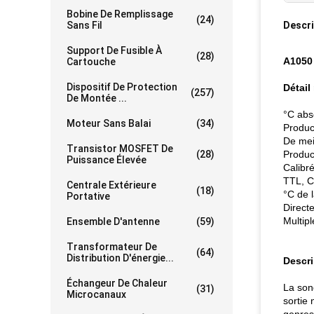
Bobine De Remplissage
(24)
Sans Fil
Descri
Support De Fusible À
(28)
A1050
Cartouche
Dispositif De Protection
Détail
(257)
De Montée ...
°C abs
Moteur Sans Balai
(34)
Produc
De mei
Transistor MOSFET De
(28)
Product
Puissance Élevée
Calibré
TTL, 
Centrale Extérieure
(18)
°C de 
Portative
Direct
Multip
Ensemble D'antenne
(59)
Transformateur De
(64)
Distribution D'énergie...
Descri
Échangeur De Chaleur
La son
(31)
Microcanaux
sortie 