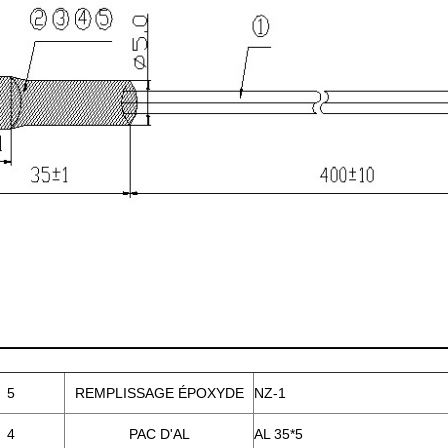
5
REMPLISSAGE ÉPOXYDE
NZ-1
4
PAC D'AL
AL 35*5