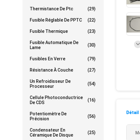
Thermistance De Ptc
(29)
Fusible Réglable De PPTC
(22)
Fusible Thermique
(23)
Fusible Automatique De
(30)
Lame
Fusibles En Verre
(79)
Résistance À Couche
(27)
Un Refroidisseur De
(54)
Processeur
Cellule Photoconductrice
(16)
De CDS
Détail
Potentiomètre De
(56)
Précision
Condensateur En
(25)
Me
Céramique De Disque