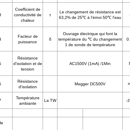
Coefficient de
Le changement de résistance est
3
conductivité de
τ
63,2% de 25℃ à l'émoi 50℃ l'eau
chaleur
Ouvrage électrique qui font la
Facteur de
4
δ
température du ℃ du changement
0
puissance
1 de sonde de température
Résistance
5
d'isolation et de
AC1500V (1mA) /1Min
tension
Résistance
>
6
Megger DC500V
d'isolation
Température
7
La TW
-
ambiante
de
é