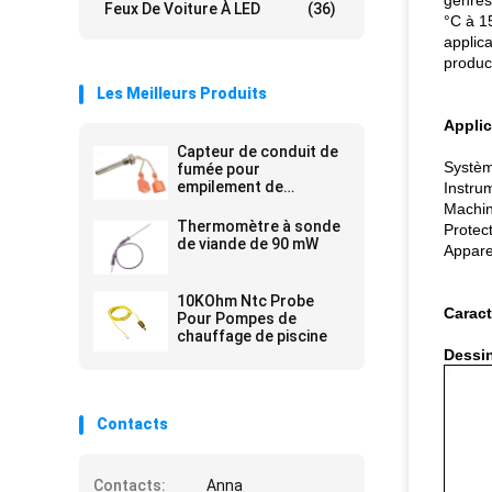
genres
Feux De Voiture À LED
(36)
°C à 1
applic
produc
Les Meilleurs Produits
Applic
Capteur de conduit de
Systèm
fumée pour
empilement de
Instru
revêtement en résine
Machin
époxy
Thermomètre à sonde
Protec
de viande de 90 mW
Appare
10KOhm Ntc Probe
Caract
Pour Pompes de
chauffage de piscine
Dessi
Contacts
Contacts:
Anna