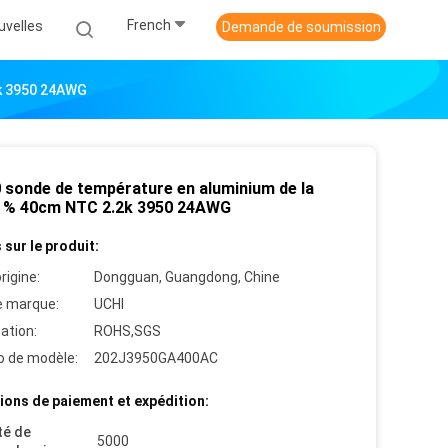
French
uvelles
Demande de soumission
2k 3950 24AWG
 sonde de température en aluminium de la
5 % 40cm NTC 2.2k 3950 24AWG
 sur le produit:
rigine:
Dongguan, Guangdong, Chine
 marque:
UCHI
cation:
ROHS,SGS
 de modèle:
202J3950GA400AC
ions de paiement et expédition:
té de
5000