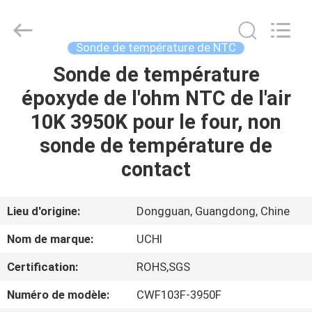
Guangdong
Uchi
Electronics
Co.,Ltd.
All
Sonde de température de NTC
Rights
Reserved.
Sonde de température
MAISON
époxyde de l'ohm NTC de l'air
PRODUITS
10K 3950K pour le four, non
sonde de température de
EXPOSITION
contact
DE
VR
Lieu d'origine:
Dongguan, Guangdong, Chine
Nom de marque:
UCHI
AU
Certification:
ROHS,SGS
SUJET
Numéro de modèle:
CWF103F-3950F
DE