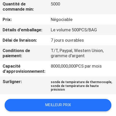
NOUS
Quantité de
5000
commande min:
Prix:
Négociable
VISITE
D'USINE
Détails d'emballage:
Le volume 500PCS/BAG
Délai de livraison:
7 jours ouvrables
CONTRÔLE
Conditions de
T/T, Paypal, Western Union,
DE
paiement:
gramme d'argent
QUALITÉ
Capacité
8000,000,000PCS par mois
d'approvisionnement:
CONTACTEZ-
Surligner:
,
sonde de température de thermocouple
sonde de température de haute
NOUS
précision
NOUVELLES
MEILLEUR PRIX