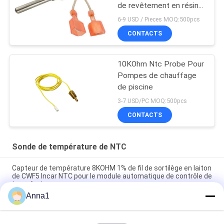
de revêtement en résine
époxy
6-9 USD / Pieces MOQ:500pcs
CONTACTS
10KOhm Ntc Probe Pour
Pompes de chauffage
de piscine
3-7 USD/PC MOQ:500pcs
CONTACTS
Sonde de température de NTC
Capteur de température 8KOHM 1% de fil de sortilège en laiton
de CWF5 Incar NTC pour le module automatique de contrôle de
température
Anna1
PT101 Capteur de température NTC personnalisé adapté aux
maisons intelligentes