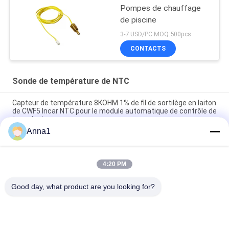
Pompes de chauffage
de piscine
3-7 USD/PC MOQ:500pcs
CONTACTS
Sonde de température de NTC
Capteur de température 8KOHM 1% de fil de sortilège en laiton
de CWF5 Incar NTC pour le module automatique de contrôle de
température
Anna1
PT101 Capteur de température NTC personnalisé adapté aux
maisons intelligentes
4:20 PM
Capteur de température PT100 NTC adapté aux ordinateurs
portables
Good day, what product are you looking for?
Catégories populaires
Tous