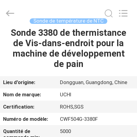
Guangdong
Uchi
Electronics
Co.,Ltd.
All
Sonde de température de NTC
Rights
Reserved.
Sonde 3380 de thermistance
MAISON
de Vis-dans-endroit pour la
PRODUITS
machine de développement
de pain
EXPOSITION
DE
Lieu d'origine:
Dongguan, Guangdong, Chine
VR
Nom de marque:
UCHI
Certification:
ROHS,SGS
AU
Numéro de modèle:
CWF504G-3380F
SUJET
DE
Quantité de
5000