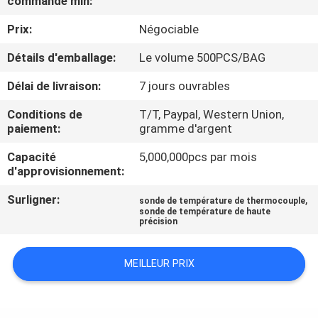
commande min:
NOUS
Prix:
Négociable
VISITE
Détails d'emballage:
Le volume 500PCS/BAG
D'USINE
Délai de livraison:
7 jours ouvrables
Conditions de
T/T, Paypal, Western Union,
CONTRÔLE
paiement:
gramme d'argent
DE
Capacité
5,000,000pcs par mois
d'approvisionnement:
QUALITÉ
Surligner:
,
sonde de température de thermocouple
sonde de température de haute
CONTACTEZ-
précision
NOUS
MEILLEUR PRIX
NOUVELLES