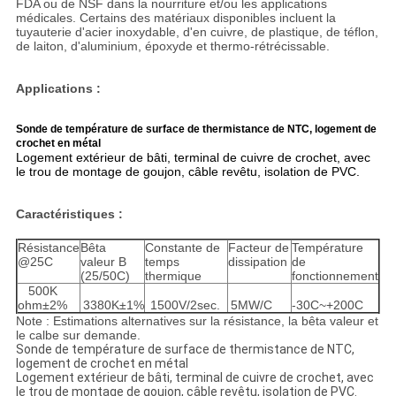
FDA ou de NSF dans la nourriture et/ou les applications
médicales. Certains des matériaux disponibles incluent la
tuyauterie d'acier inoxydable, d'en cuivre, de plastique, de téflon,
de laiton, d'aluminium, époxyde et thermo-rétrécissable.
Applications :
Sonde de température de surface de thermistance de NTC, logement de
crochet en métal
Logement extérieur de bâti, terminal de cuivre de crochet, avec
le trou de montage de goujon, câble revêtu, isolation de PVC.
Caractéristiques :
Résistance
Bêta
Constante de
Facteur de
Température
@25C
valeur B
temps
dissipation
de
(25/50C)
thermique
fonctionnement
500K
ohm±2%
3380K±1%
1500V/2sec.
5MW/C
-30C~+200C
Note : Estimations alternatives sur la résistance, la bêta valeur et
le calbe sur demande.
Sonde de température de surface de thermistance de NTC,
logement de crochet en métal
Logement extérieur de bâti, terminal de cuivre de crochet, avec
le trou de montage de goujon, câble revêtu, isolation de PVC.