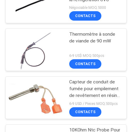
Négociable MOQ:5000
CONTACTS
Thermomètre à sonde
de viande de 90 mW
6-9 US$ MOQ:500pcs
CONTACTS
Capteur de conduit de
fumée pour empilement
de revêtement en résine
époxy
6-9 USD / Pieces MOQ:500pcs
CONTACTS
10KOhm Ntc Probe Pour