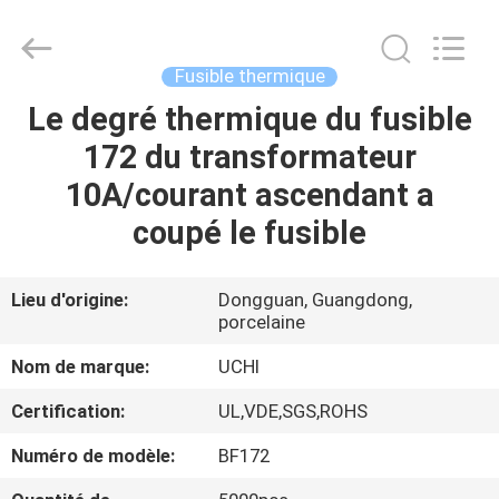
Guangdong
Uchi
Electronics
Co.,Ltd.
All
Fusible thermique
Rights
Reserved.
Le degré thermique du fusible
MAISON
172 du transformateur
PRODUITS
10A/courant ascendant a
coupé le fusible
EXPOSITION
DE
Lieu d'origine:
Dongguan, Guangdong,
porcelaine
VR
Nom de marque:
UCHI
AU
Certification:
UL,VDE,SGS,ROHS
SUJET
Numéro de modèle:
BF172
DE