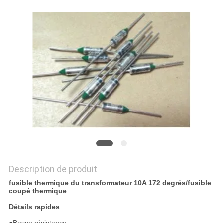
DEMANDEZ
UNE
CITATION
PLAN
DU
SITE
PRIVACY
POLICY
Description de produit
fusible thermique du transformateur 10A 172 degrés/fusible
coupé thermique
Détails rapides
●
Basse résistance