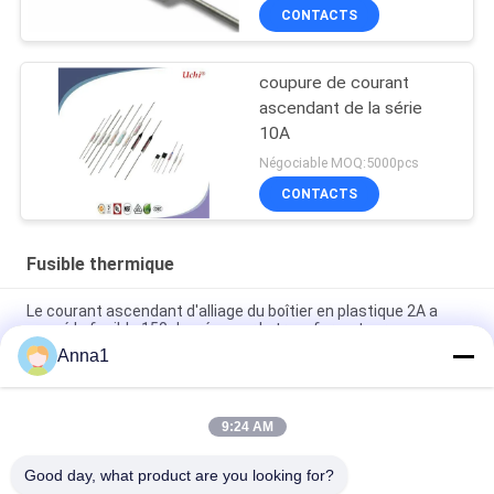
CONTACTS
coupure de courant
ascendant de la série
10A
Négociable MOQ:5000pcs
CONTACTS
Fusible thermique
Le courant ascendant d'alliage du boîtier en plastique 2A a
coupé le fusible 150 degrés pour le transformateur
Anna1
Le courant ascendant de boîtier en plastique de 150 degrés a
coupé le fusible pour l'alliage du transformateur 2A
9:24 AM
Le généraliste thermique à la maison 115C 3A 250Vac de lien
d'appareils électriques a étamé 70mm de cuivre
Good day, what product are you looking for?