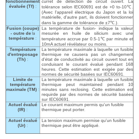
fonctionnement
curret de détection de circuit ouvert. La
évaluée (Tf)
:
tolérance selon IEC60691 est de +0 to-10℃.
(Avec l'appareil électrique du Japon et la loi
matérielle, d'autre part, ils doivent fonctionner
dans la gamme de tolérance de ±7℃.).
Fusion (coupe)
La température de fusion- indique la valeur
- outre de
mesurée en huile de silicium avec une
la
température
:
température accrue par 0.5-1℃ par minute et
10mA actuel révélateur ou moins.
Température
La température maximale à laquelle un fusible
d'entreposage
thermique ne causera pas un changement
(Th)
:
d'état de conductivité au circuit ouvert tout en
conduisant le courant évalué pendant 168
heures. Cette estimation est exigée par des
normes de sécurité basées sur IEC60691.
Limite de
La température maximale à laquelle un fusible
température
thermique peut maimtained pendant 10
maximale (TM)
:
minutes sans reclosing. Cette estimation est
requirde par des normes de sécurité basées
sur IEC60691.
Actuel évalué
Le courant maximum permis qu'un fusible
(IR)
:
thermique peut porter.
Actuel évalué
La tension maximum permise qu'un fusible
(Ur)
:
thermique peut être appliqué.