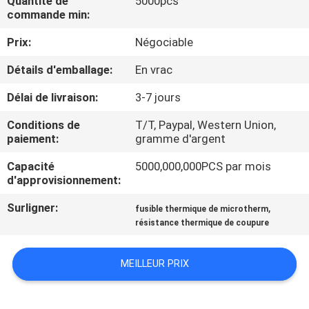
Quantité de
5000pcs
NOUS
commande min:
Prix:
Négociable
VISITE
Détails d'emballage:
En vrac
D'USINE
Délai de livraison:
3-7 jours
CONTRÔLE
Conditions de
T/T, Paypal, Western Union,
paiement:
gramme d'argent
DE
Capacité
5000,000,000PCS par mois
QUALITÉ
d'approvisionnement:
Surligner:
,
fusible thermique de microtherm
CONTACTEZ-
résistance thermique de coupure
NOUS
MEILLEUR PRIX
NOUVELLES