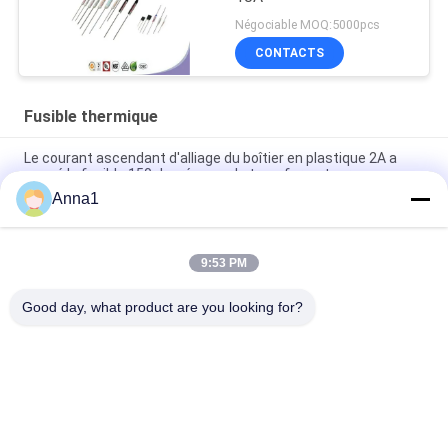
Négociable MOQ:5000pcs
CONTACTS
Fusible thermique
Le courant ascendant d'alliage du boîtier en plastique 2A a
coupé le fusible 150 degrés pour le transformateur
Anna1
Le courant ascendant de boîtier en plastique de 150 degrés a
coupé le fusible pour l'alliage du transformateur 2A
9:53 PM
Le généraliste thermique à la maison 115C 3A 250Vac de lien
d'appareils électriques a étamé 70mm de cuivre
Good day, what product are you looking for?
Catégories populaires
Tous
Varistance
Varistance De SMD