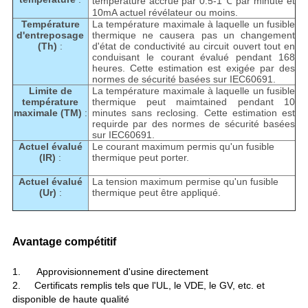
température accrue par 0.5-1℃ par minute et
10mA actuel révélateur ou moins.
Température
La température maximale à laquelle un fusible
d'entreposage
thermique ne causera pas un changement
(Th)
:
d'état de conductivité au circuit ouvert tout en
conduisant le courant évalué pendant 168
heures. Cette estimation est exigée par des
normes de sécurité basées sur IEC60691.
Limite de
La température maximale à laquelle un fusible
température
thermique peut maimtained pendant 10
maximale (TM)
:
minutes sans reclosing. Cette estimation est
requirde par des normes de sécurité basées
sur IEC60691.
Actuel évalué
Le courant maximum permis qu'un fusible
(IR)
:
thermique peut porter.
Actuel évalué
La tension maximum permise qu'un fusible
(Ur)
:
thermique peut être appliqué.
Avantage compétitif
1.
Approvisionnement d'usine directement
2. Certificats remplis tels que l'UL, le VDE, le GV, etc. et
disponible de haute qualité