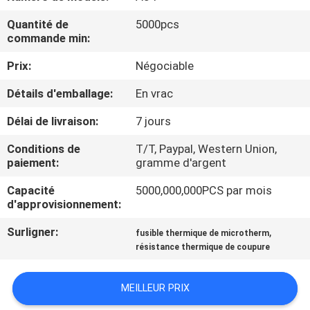
NOUS
Quantité de
5000pcs
commande min:
VISITE
Prix:
Négociable
D'USINE
Détails d'emballage:
En vrac
CONTRÔLE
Délai de livraison:
7 jours
DE
Conditions de
T/T, Paypal, Western Union,
paiement:
gramme d'argent
QUALITÉ
Capacité
5000,000,000PCS par mois
d'approvisionnement:
CONTACTEZ-
Surligner:
,
fusible thermique de microtherm
NOUS
résistance thermique de coupure
NOUVELLES
MEILLEUR PRIX