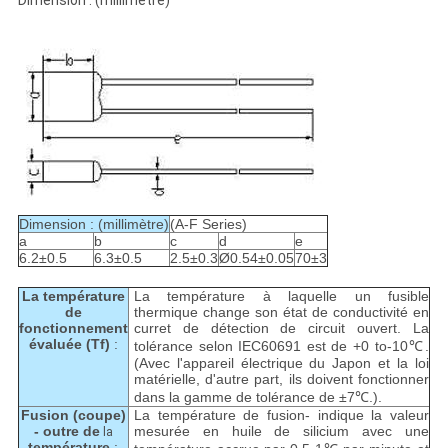
Dimension : (millimètre)
Dimension : (millimètre)
(A-F Series)
a
b
c
d
e
6.2±0.5
6.3±0.5
2.5±0.3
Ø0.54±0.05
70±3
La température
La température à laquelle un fusible
de
thermique change son état de conductivité en
fonctionnement
curret de détection de circuit ouvert. La
évaluée (Tf)
:
tolérance selon IEC60691 est de +0 to-10℃.
(Avec l'appareil électrique du Japon et la loi
matérielle, d'autre part, ils doivent fonctionner
dans la gamme de tolérance de ±7℃.).
Fusion (coupe)
La température de fusion- indique la valeur
- outre de
mesurée en huile de silicium avec une
la
température
: