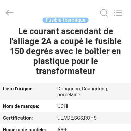
Guangdong
Uchi
Electronics
Co.,Ltd.
All
Fusible thermique
Rights
Reserved.
Le courant ascendant de
MAISON
l'alliage 2A a coupé le fusible
PRODUITS
150 degrés avec le boîtier en
plastique pour le
EXPOSITION
transformateur
DE
VR
Lieu d'origine:
Dongguan, Guangdong,
porcelaine
AU
Nom de marque:
UCHI
SUJET
Certification:
UL,VDE,SGS,ROHS
DE
Numéro de modèle:
A8-F