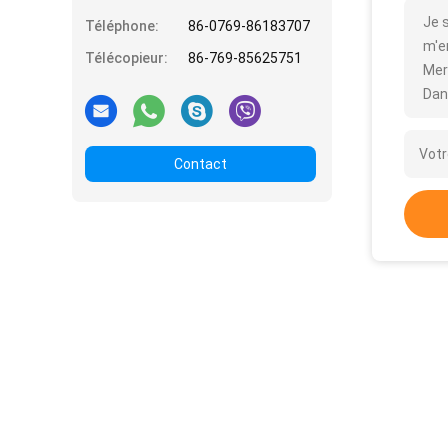
Je 
Téléphone:
86-0769-86183707
m'en
Télécopieur:
86-769-85625751
Mer
Dan
Contact