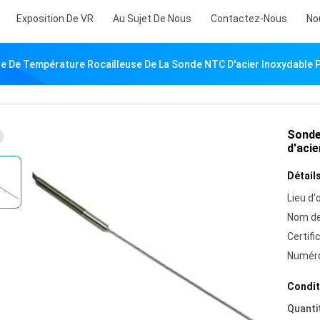
Exposition De VR
Au Sujet De Nous
Contactez-Nous
No
e De Température Rocailleuse De La Sonde NTC D'acier Inoxydable P
Sonde
d'acie
Détails
Lieu d'o
Nom de
Certifi
Numéro
Condit
Quanti