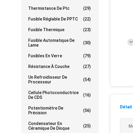
Thermistance De Ptc
(29)
Fusible Réglable De PPTC
(22)
Fusible Thermique
(23)
Fusible Automatique De
(30)
Lame
Fusibles En Verre
(79)
Résistance À Couche
(27)
Un Refroidisseur De
(54)
Processeur
Cellule Photoconductrice
(16)
De CDS
Détail
Potentiomètre De
(56)
Précision
Condensateur En
(25)
Me
Céramique De Disque