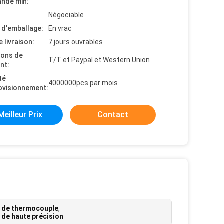
nde min:
Négociable
s d'emballage:
En vrac
e livraison:
7 jours ouvrables
ions de
T/T et Paypal et Western Union
nt:
té
4000000pcs par mois
ovisionnement:
Meilleur Prix
Contact
 de thermocouple
,
de haute précision