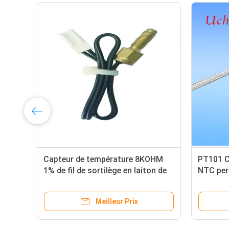
Capteur de température 8KOHM
PT101 C
1% de fil de sortilège en laiton de
NTC per
CWF5 Incar NTC pour le module
maisons 
automatique de contrôle de
Meilleur Prix
température