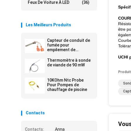
Feux De Voiture À LED
(36)
Spécif
COURB
Résist
Les Meilleurs Produits
être p
égalem
Capteur de conduit de
Courbe
fumée pour
Toléra
empilement de
revêtement en résine
UCHI p
époxy
Thermomètre à sonde
de viande de 90 mW
Produit
10KOhm Ntc Probe
Sond
Pour Pompes de
chauffage de piscine
Capt
Contacts
Vous
Contacts:
Anna