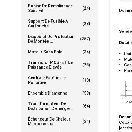
Bobine De Remplissage
(24)
Sans Fil
Descri
Support De Fusible À
(28)
Cartouche
Sonde 
Dispositif De Protection
(257)
De Montée ...
Détail
Moteur Sans Balai
(34)
• Fait
• Maté
Transistor MOSFET De
(28)
• Conc
Puissance Élevée
• Pass
Centrale Extérieure
(18)
Portative
Ensemble D'antenne
(59)
Transformateur De
(64)
Distribution D'énergie...
Descr
Échangeur De Chaleur
(31)
Cette 
Microcanaux
jonctio