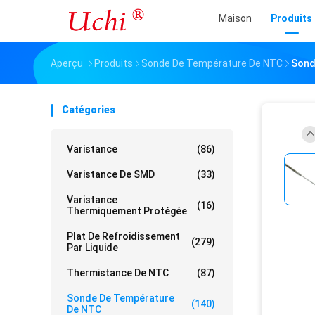
Maison
Produits
Aperçu
Produits
Sonde De Température De NTC
Sond
Catégories
Varistance
(86)
Varistance De SMD
(33)
Varistance
(16)
Thermiquement Protégée
Plat De Refroidissement
(279)
Par Liquide
Thermistance De NTC
(87)
Sonde De Température
(140)
De NTC