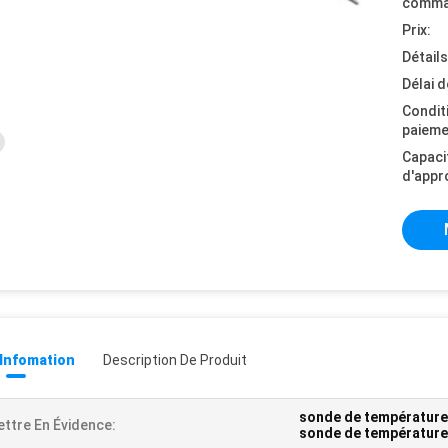
comma
Prix:
Détail
Délai d
Condit
paieme
Capaci
d'appr
 Infomation
Description De Produit
sonde de température
ttre En Évidence:
sonde de température 