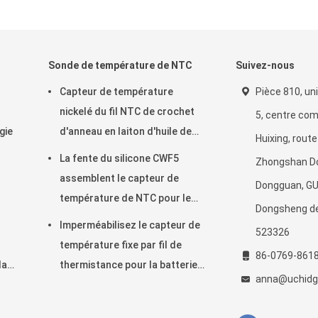
Sonde de température de NTC
Suivez-nous
Capteur de température
Pièce 810, un
nickelé du fil NTC de crochet
5, centre co
gie
d'anneau en laiton d'huile de
Huixing, route
transmission automatique
La fente du silicone CWF5
Zhongshan Don
50KOHM
assemblent le capteur de
Dongguan, G
température de NTC pour le
Dongsheng de
module de contrôle de
Imperméabilisez le capteur de
523326
température de batterie au
température fixe par fil de
86-0769-861
lithium
la
thermistance pour la batterie
anna@uchidg
au lithium