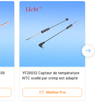
100
YF20032 Capteur de température
Le 
s
NTC scellé par crimp est adapté
typ
aux fours de séchage à
aux
température moyenne et basse
Meilleur Prix