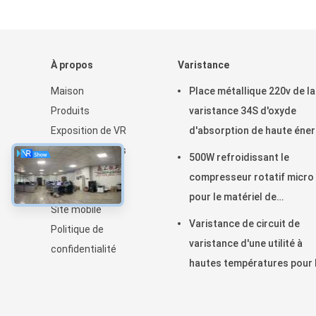
À propos
Varistance
Maison
Place métallique 220v de la
Produits
varistance 34S d'oxyde
Exposition de VR
d'absorption de haute éner
Au sujet de nous
500W refroidissant le
Nouvelles
compresseur rotatif micro
Plan du site
pour le matériel de
Site mobile
réfrigération
Varistance de circuit de
Politique de
varistance d'une utilité à
confidentialité
hautes températures pour 
lumière menée