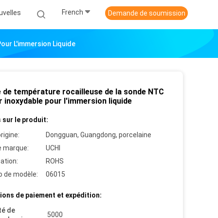
French
uvelles
Demande de soumission
our L'immersion Liquide
 de température rocailleuse de la sonde NTC
r inoxydable pour l'immersion liquide
 sur le produit:
rigine:
Dongguan, Guangdong, porcelaine
 marque:
UCHI
cation:
ROHS
 de modèle:
06015
ions de paiement et expédition:
té de
5000