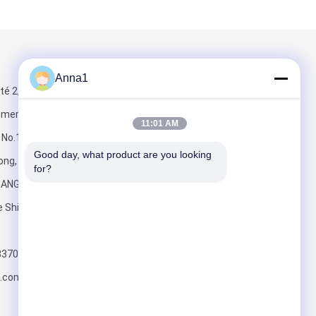
Mail nous
Anna1
ité 2, bâtiment
mmercial de
11:01 AM
 No.1,
Good day, what product are you looking 
g, ville
for?
UANGDONG, de
Envoyez
 Shilong NC
83707
.com