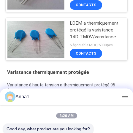
robinet de puissance
CONTACTS
L'OEM a thermiquement
protégé la varistance
14D TMOV/varistance à
haute tension
Négociable MOQ:5000pcs
CONTACTS
Varistance thermiquement protégée
Varistance à haute tension a thermiquement protégé 95
Acrms
Anna1
oxyde métallique 25D 275 Acrms varistance haute tension
thermiquement protégée
3:26 AM
La varistance à haute tension 115 Acrms d'oxyde de métal
s'est thermiquement protégée
Good day, what product are you looking for?