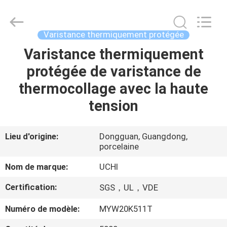
Guangdong
Uchi
Electronics
Co.,Ltd.
All
Varistance thermiquement protégée
Rights
Reserved.
Varistance thermiquement
MAISON
protégée de varistance de
PRODUITS
thermocollage avec la haute
tension
EXPOSITION
DE
Lieu d'origine:
Dongguan, Guangdong,
porcelaine
VR
Nom de marque:
UCHI
AU
Certification:
SGS，UL，VDE
SUJET
Numéro de modèle:
MYW20K511T
DE