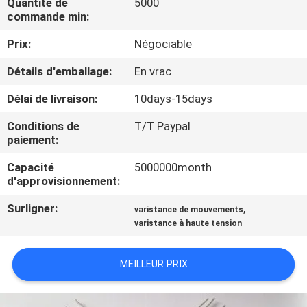
Quantité de
5000
NOUS
commande min:
Prix:
Négociable
VISITE
Détails d'emballage:
En vrac
D'USINE
Délai de livraison:
10days-15days
CONTRÔLE
Conditions de
T/T Paypal
paiement:
DE
QUALITÉ
Capacité
5000000month
d'approvisionnement:
Surligner:
,
CONTACTEZ-
varistance de mouvements
varistance à haute tension
NOUS
MEILLEUR PRIX
NOUVELLES