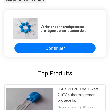
varistance de mouvements
Varistance thermiquement
protégée de varistance de
thermocollage avec la haute
tension
Continuer
Top Produits
C.A. SPD 20D de 1 watt
210V a thermiquement
protégé la
varistance/TMOV pour le
Négociable MOQ:5000pcs