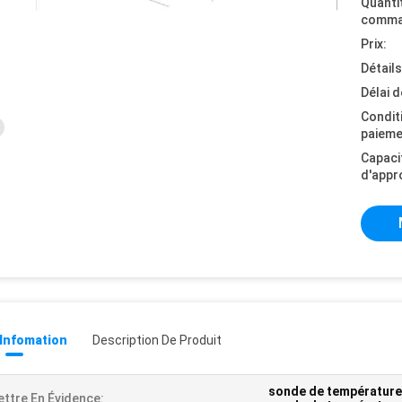
Quanti
comma
Prix:
Détail
Délai d
Condit
paieme
Capaci
d'appr
 Infomation
Description De Produit
sonde de température
ttre En Évidence: