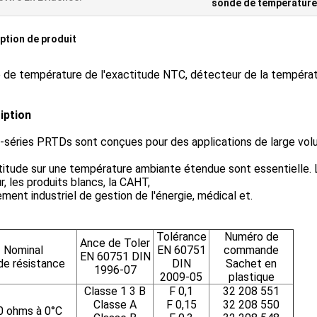
sonde de température 
ption de produit
 de température de l'exactitude NTC, détecteur de la températu
iption
séries PRTDs sont conçues pour des applications de large volum
titude sur une température ambiante étendue sont essentielle. 
, les produits blancs, la CAHT,
ment industriel de gestion de l'énergie, médical et.
Tolérance
Numéro de
Ance de Toler
Nominal
EN 60751
commande
EN 60751 DIN
de résistance
DIN
Sachet en
1996-07
2009-05
plastique
Classe 1 3 B
F 0,1
32 208 551
Classe A
F 0,15
32 208 550
0 ohms à 0°C