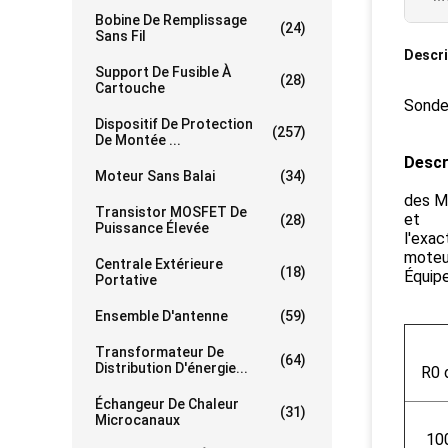
Bobine De Remplissage
(24)
Sans Fil
Descri
Support De Fusible À
(28)
Cartouche
Sonde
Dispositif De Protection
(257)
De Montée ...
Descr
Moteur Sans Balai
(34)
des M-
Transistor MOSFET De
et
(28)
Puissance Élevée
l'exac
moteur
Centrale Extérieure
(18)
Équipe
Portative
Ensemble D'antenne
(59)
Transformateur De
(64)
Distribution D'énergie...
R0 
Échangeur De Chaleur
(31)
Microcanaux
10