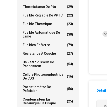
Thermistance De Ptc
(29)
Fusible Réglable De PPTC
(22)
Fusible Thermique
(23)
Fusible Automatique De
(30)
Lame
Fusibles En Verre
(79)
Résistance À Couche
(27)
Un Refroidisseur De
(54)
Processeur
Cellule Photoconductrice
(16)
De CDS
Potentiomètre De
(56)
Détail
Précision
Condensateur En
(25)
Céramique De Disque
Me