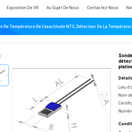
Exposition De VR
Au Sujet De Nous
Contactez-Nous
No
e De Température De L'exactitude NTC, Détecteur De La Température
Sonde
détec
platin
Détails
Lieu d'o
Nom de
Certifi
Numéro
Condit