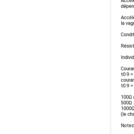
Accélé
dépend
Accél
la vag
Condi
Résist
Indivi
Couran
t0.9 =
couran
t0.9 =
100Ω a
500Ω :
1000Ω 
(le ch
Notez 