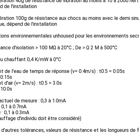
ration 40g de résistance de vibration au moins à 10 à 2000 hert
 de l'installation
ération 100g de résistance aux chocs au moins avec le demi sin
ue, dépend de l'installation
tions environnementales unhoused pour les environnements sec
ance d'isolation > 100 MΩ à 20°C ; De > Ω 2 M à 500°C
du chauffant 0,4 K/mW à 0°C
t de l'eau de temps de réponse (v= 0.4m/s) : t0.5 = 0.05s
 0.15s
t d'air (v= 2m/s) : t0.5 = 3.0s
 10.0s
ctuel de mesure : 0,3 à 1.0mA
 0,1 à 0.7mA
: 0,1 à 0.3mA
auffage d'individu doit être considéré)
d'autres tolérances, valeurs de résistance et les longueurs de f