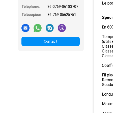
Le pos
Téléphone:
86-0769-86183707
Télécopieur:
86-769-85625751
Spéci
En 607
Tempé
(utili
Contact
Classe
Classe
Classe
Coeff
Fil pl
Recom
Soudu
Longu
Maxim