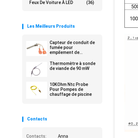
Feux De Voiture À LED
(36)
50
100
Les Meilleurs Produits
Capteur de conduit de
fumée pour
empilement de
revêtement en résine
époxy
Thermomètre à sonde
de viande de 90 mW
10KOhm Ntc Probe
Pour Pompes de
chauffage de piscine
Contacts
Contacts:
Anna