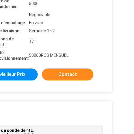
té de
5000
nde min:
Négociable
s d'emballage:
En vrac
e livraison:
Semaine 1~2
ions de
T/T.
nt:
té
50000PCS MENSUEL
ovisionnement:
Meilleur Prix
Contact
 de sonde de ntc
,