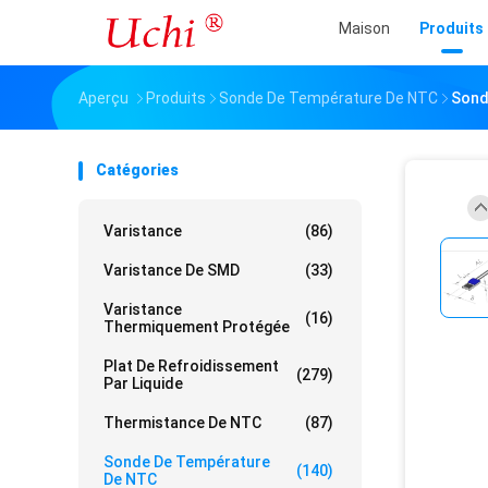
Maison
Produits
Aperçu
Produits
Sonde De Température De NTC
Sond
Catégories
Varistance
(86)
Varistance De SMD
(33)
Varistance
(16)
Thermiquement Protégée
Plat De Refroidissement
(279)
Par Liquide
Thermistance De NTC
(87)
Sonde De Température
(140)
De NTC