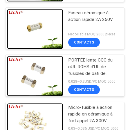
Fuseau céramique à
action rapide 2A 250V
Négociable MOQ:2000 pièces
CONTACTS
PORTÉE lente CQC du
cUL ROHS d'UL de
fusibles de bâti de
surface du coup SMD
0.028~0.3USD/PC MOQ:5000
1808 T 2A 125V
CONTACTS
Micro-fusible à action
rapide en céramique à
fort appel 2A 300V
6.1x2.5 Mm SSF1200
0.03~0.035 USD/PC MOQ:5000