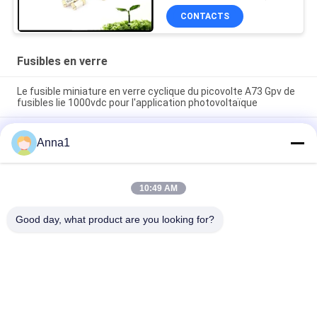
CONTACTS
Fusibles en verre
Le fusible miniature en verre cyclique du picovolte A73 Gpv de
fusibles lie 1000vdc pour l'application photovoltaïque
476 séries SMD1140 ralentissent le fusible extérieur 1A
Anna1
250VAC 400VDC de Pico de bâti de coup pour l'éclairage de
LED
Haute tension 5,500 fusible en céramique de laps de temps du
10:49 AM
fusible 500V de tube de verre de série pour l'alimentation
d'énergie
Good day, what product are you looking for?
Catégories populaires
Tous
Varistance
Varistance De SMD