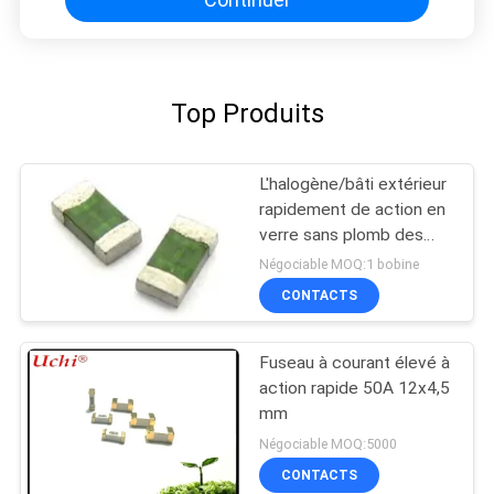
Top Produits
L'halogène/bâti extérieur
rapidement de action en
verre sans plomb des
fusibles 1206 fond
Négociable MOQ:1 bobine
CONTACTS
Fuseau à courant élevé à
action rapide 50A 12x4,5
mm
Négociable MOQ:5000
CONTACTS