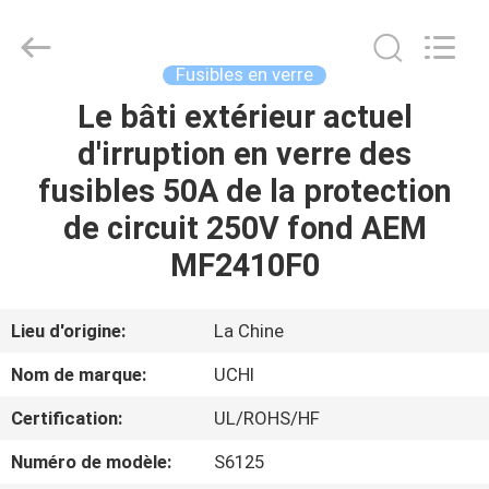
Guangdong
Uchi
Electronics
Co.,Ltd.
All
Fusibles en verre
Rights
Reserved.
Le bâti extérieur actuel
MAISON
d'irruption en verre des
PRODUITS
fusibles 50A de la protection
de circuit 250V fond AEM
EXPOSITION
MF2410F0
DE
VR
Lieu d'origine:
La Chine
Nom de marque:
UCHI
AU
Certification:
UL/ROHS/HF
SUJET
Numéro de modèle:
S6125
DE