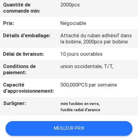
NOUS
Quantité de
2000pcs
commande min:
Prix:
Négociable
VISITE
D'USINE
Détails d'emballage:
Attaché du ruban adhésif dans
la bobine, 2000pcs par bobine
CONTRÔLE
Délai de livraison:
10 jours ouvrables
DE
Conditions de
union occidentale, T/T,
paiement:
QUALITÉ
Capacité
500,000PCS par semaine
d'approvisionnement:
CONTACTEZ-
Surligner:
,
mini fusibles en verre
NOUS
fusible radial d'avance
NOUVELLES
MEILLEUR PRIX