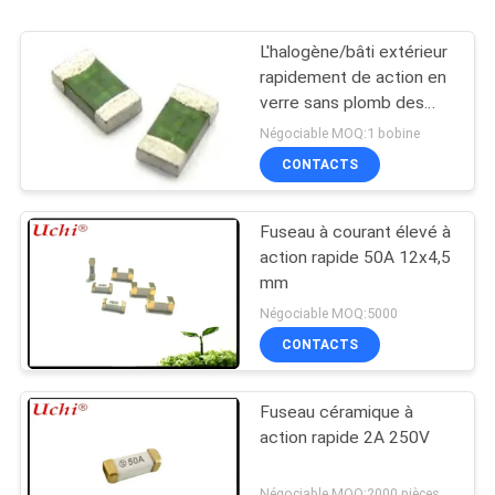
L'halogène/bâti extérieur
rapidement de action en
verre sans plomb des
fusibles 1206 fond
Négociable MOQ:1 bobine
CONTACTS
Fuseau à courant élevé à
action rapide 50A 12x4,5
mm
Négociable MOQ:5000
CONTACTS
Fuseau céramique à
action rapide 2A 250V
Négociable MOQ:2000 pièces