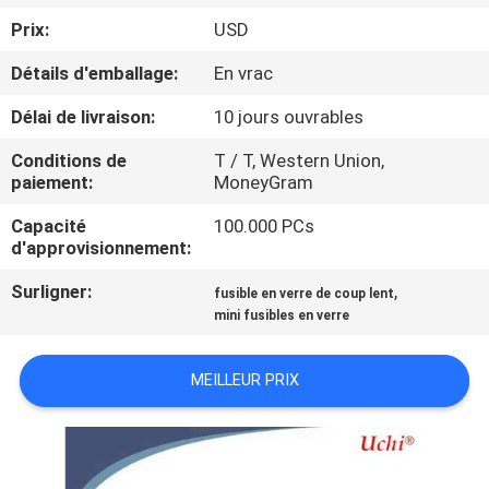
NOUS
Prix:
USD
Détails d'emballage:
En vrac
VISITE
Délai de livraison:
10 jours ouvrables
D'USINE
Conditions de
T / T, Western Union,
paiement:
MoneyGram
CONTRÔLE
Capacité
100.000 PCs
DE
d'approvisionnement:
QUALITÉ
Surligner:
,
fusible en verre de coup lent
mini fusibles en verre
CONTACTEZ-
NOUS
MEILLEUR PRIX
NOUVELLES