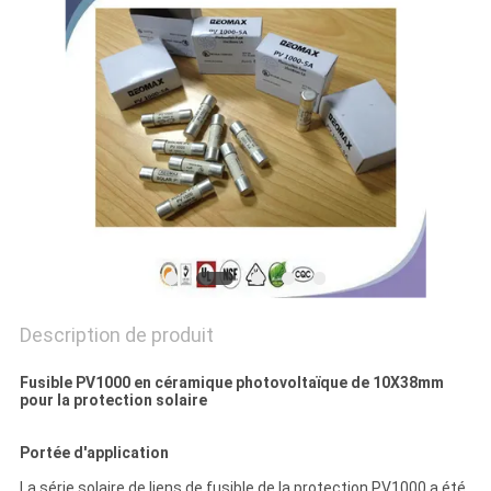
DEMANDEZ
UNE
CITATION
PLAN
DU
SITE
PRIVACY
Description de produit
POLICY
Fusible PV1000 en céramique photovoltaïque de 10X38mm
pour la protection solaire
Portée d'application
La série solaire de liens de fusible de la protection PV1000 a été