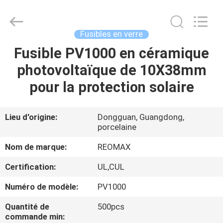
Guangdong
Uchi
Electronics
Co.,Ltd.
All
Fusibles en verre
Rights
Reserved.
Fusible PV1000 en céramique
MAISON
photovoltaïque de 10X38mm
PRODUITS
pour la protection solaire
EXPOSITION
Lieu d'origine:
Dongguan, Guangdong,
porcelaine
DE
VR
Nom de marque:
REOMAX
Certification:
UL,CUL
AU
Numéro de modèle:
PV1000
SUJET
Quantité de
500pcs
DE
commande min: