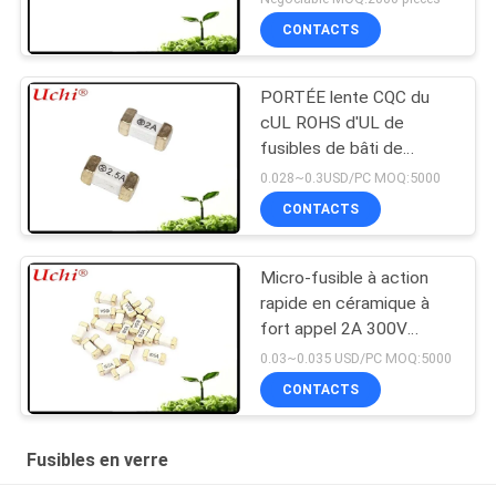
CONTACTS
PORTÉE lente CQC du
cUL ROHS d'UL de
fusibles de bâti de
surface du coup SMD
0.028~0.3USD/PC MOQ:5000
1808 T 2A 125V
CONTACTS
Micro-fusible à action
rapide en céramique à
fort appel 2A 300V
6.1x2.5 Mm SSF1200
0.03~0.035 USD/PC MOQ:5000
CONTACTS
Fusibles en verre