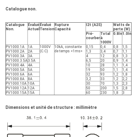
Catalogue non.
Catalogue
Évalué
Évalué
Rupture
I2t (A2S)
Watts de
Non.
Actuel
Tension
Capacité
perte (W)
Pré-
Total
0.8In
1.0In
courber
à
1000V
PV1000.1A
1A
1000V
10kA, constante
0,15
0,4
0,8
1,5
(C.C)
de temps <1ms>
PV1000.2A
2A
1,3
3,4
0,7
1,1
PV1000.3A
3A
4
12
0,8
1,3
PV1000.3.5A
3.5A
6,5
20
0,9
1,4
PV1000.4A
4A
10
28
1,1
1,4
PV1000.5A
5A
19
50
1,1
1,4
PV1000.6A
6A
32
93
1,2
1,8
PV1000.8A
8A
3,2
33
1,2
2,2
PV1000.10A
10A
30
70
1,3
2,3
PV1000.12A
12A
50
200
1,5
2,8
PV1000.15A
15A
60
230
1,8
3
Dimensions et unité de structure : millimètre