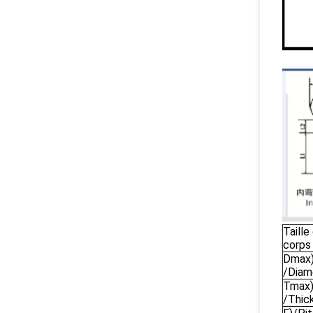
Taille
corps
Dmax
/Diam
Tmax
/Thic