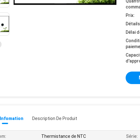
Quanti
comma
Prix:
Détail
Délai d
Condit
paieme
Capaci
d'appr
 Infomation
Description De Produit
om:
Thermistance de NTC
Série: