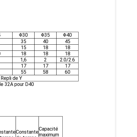
5
Φ30
Φ35
Φ40
35
40
45
15
18
18
0
18
18
18
1,6
2
2.0/2.6
17
17
17
55
58
60
Repli de Y
 de 32A pour D40
Capacité
nstante
Constante
maximum