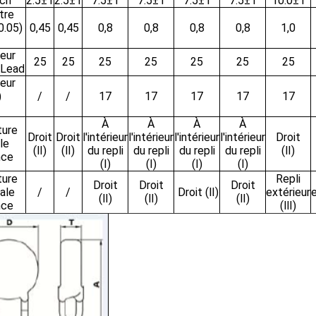
tch
2.5±1
2.5±1
7.5±1
7.5±1
7.5±1
7.5±1
10.0±1
tre
0.05)
0,45
0,45
0,8
0,8
0,8
0,8
1,0
eur
25
25
25
25
25
25
25
/Lead
eur
)
/
/
17
17
17
17
17
À
À
À
À
ture
Droit
Droit
l'intérieur
l'intérieur
l'intérieur
l'intérieur
Droit
le
(Ⅱ)
(Ⅱ)
du repli
du repli
du repli
du repli
(Ⅱ)
nce
(Ⅰ)
(Ⅰ)
(Ⅰ)
(Ⅰ)
ture
Repli
Droit
Droit
Droit
ale
/
/
Droit (Ⅱ)
extérieur
e
(Ⅱ)
(Ⅱ)
(Ⅱ)
nce
(Ⅲ)