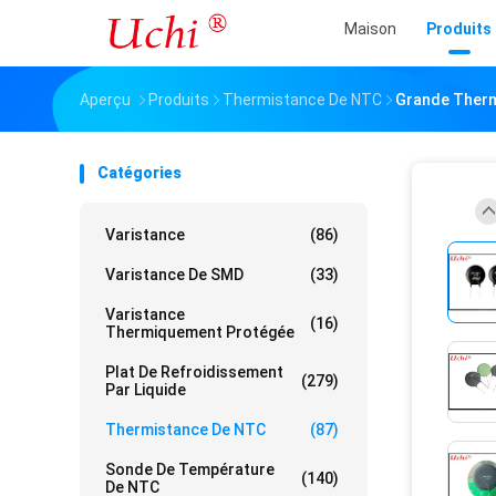
Maison
Produits
Aperçu
Produits
Thermistance De NTC
Grande Therm
Catégories
Varistance
(86)
Varistance De SMD
(33)
Varistance
(16)
Thermiquement Protégée
Plat De Refroidissement
(279)
Par Liquide
Thermistance De NTC
(87)
Sonde De Température
(140)
De NTC