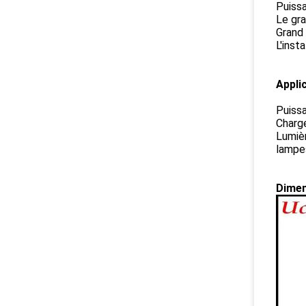
Puissa
Le gra
Grand 
L'inst
Appli
Puiss
Charge
Lumiè
lampe
Dimen