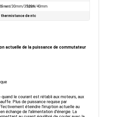
25mm/30mm/35mm/40mm
urrent:
120A
 thermistance de ntc
ion actuelle de la puissance de commutateur
ique
 quand le courant est rétabli aux moteurs, aux
auffe. Plus de puissance requise par
effectivement éteindre l'irruption actuelle au
en échange de l'alimentation d'énergie. La
ermettant au curent équilibré de couler avec la