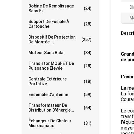
Bobine De Remplissage
Di
(24)
Sans Fil
Me
Support De Fusible À
(28)
Cartouche
Descri
Dispositif De Protection
(257)
De Montée ...
Moteur Sans Balai
(34)
Grand
de pu
Transistor MOSFET De
(28)
Puissance Élevée
L'ava
Centrale Extérieure
(18)
Portative
Le mei
La fon
Ensemble D'antenne
(59)
Coura
Transformateur De
(64)
Distribution D'énergie...
Le cou
transf
Échangeur De Chaleur
l'équi
(31)
Microcanaux
moyen 
résist