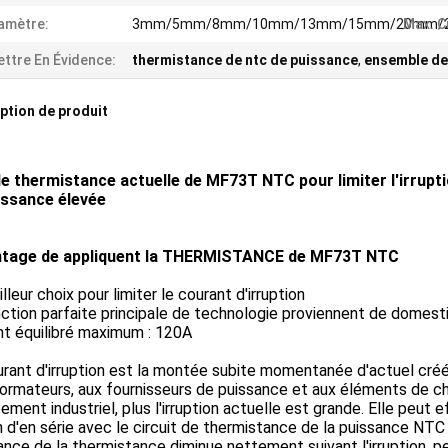
amètre:
3mm/5mm/8mm/10mm/13mm/15mm/20mm/
Max. C
ttre En Évidence:
thermistance de ntc de puissance
,
ensemble de
ption de produit
e thermistance actuelle de MF73T NTC pour limiter l'irrupt
issance élevée
ntage de appliquent la THERMISTANCE de MF73T NTC
lleur choix pour limiter le courant d'irruption
ction parfaite principale de technologie proviennent de domest
nt équilibré maximum : 120A
rant d'irruption est la montée subite momentanée d'actuel créé
ormateurs, aux fournisseurs de puissance et aux éléments de ch
pement industriel, plus l'irruption actuelle est grande. Elle peut 
d'en série avec le circuit de thermistance de la puissance NTC 
ance de la thermistance diminue nettement suivant l'irruption, p