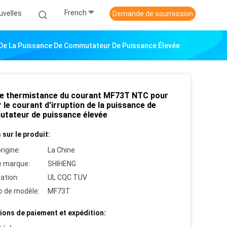
French
uvelles
Demande de soumission
 De La Puissance De Commutateur De Puissance Élevée
e thermistance du courant MF73T NTC pour
r le courant d'irruption de la puissance de
tateur de puissance élevée
 sur le produit:
rigine:
La Chine
 marque:
SHIHENG
cation:
UL CQC TUV
 de modèle:
MF73T
ions de paiement et expédition: