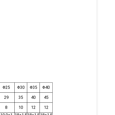
Φ25
Φ30
Φ35
Φ40
29
35
40
45
8
10
12
12