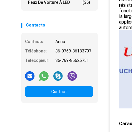
Feux De Voiture À LED
(36)
résist
fonct
la lar
appliq
Contacts
autom
Contacts:
Anna
Téléphone:
86-0769-86183707
Télécopieur:
86-769-85625751
Contact
Carac