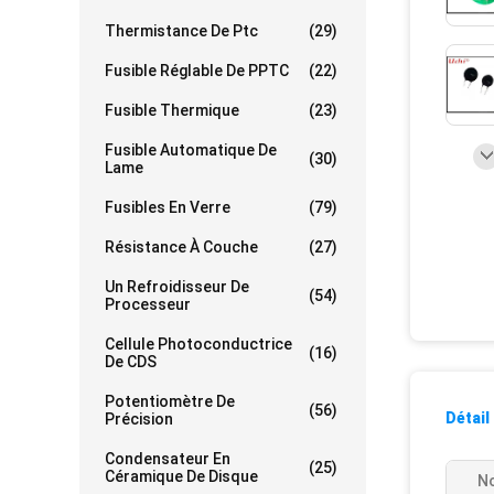
Thermistance De Ptc
(29)
Fusible Réglable De PPTC
(22)
Fusible Thermique
(23)
Fusible Automatique De
(30)
Lame
Fusibles En Verre
(79)
Résistance À Couche
(27)
Un Refroidisseur De
(54)
Processeur
Cellule Photoconductrice
(16)
De CDS
Potentiomètre De
(56)
Détail
Précision
Condensateur En
(25)
Céramique De Disque
N