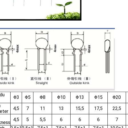
 du
Φ3
Φ5
Φ8
Φ10
Φ13
Φ15
Φ20
)
4,5
7
11
13
15,5
17,5
22,5
eter
)
4,5
5
5,5
6
6
6
7
kness