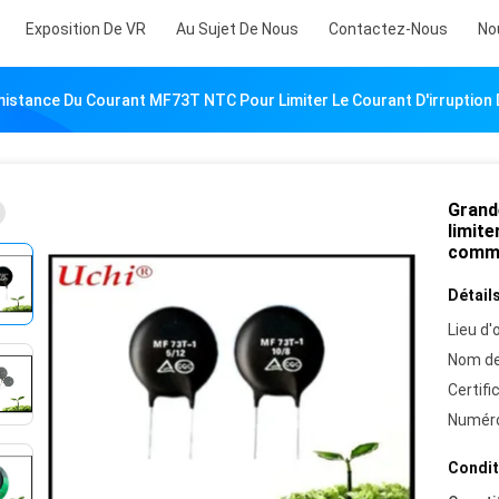
Exposition De VR
Au Sujet De Nous
Contactez-Nous
No
istance Du Courant MF73T NTC Pour Limiter Le Courant D'irruption
Grand
limite
commu
Détails
Lieu d'o
Nom de
Certifi
Numéro
Condit