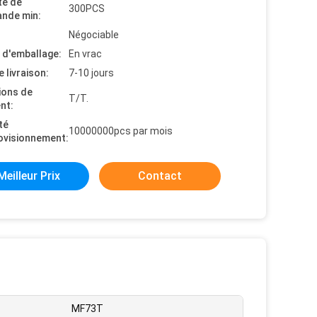
té de
300PCS
nde min:
Négociable
s d'emballage:
En vrac
e livraison:
7-10 jours
ions de
T/T.
nt:
té
10000000pcs par mois
ovisionnement:
Meilleur Prix
Contact
MF73T