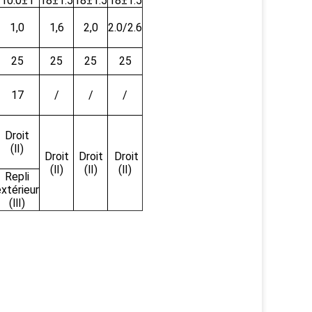
10.0±1
18±1.5
18±1.5
18±1.5
1,0
1,6
2,0
2.0/2.6
25
25
25
25
17
/
/
/
Droit
(Ⅱ)
Droit
Droit
Droit
(Ⅱ)
(Ⅱ)
(Ⅱ)
Repli
xtérieur
(Ⅲ)