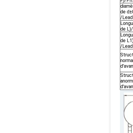
F)/Pi
diamè
de d±
/Lead
Longu
de L)
Longu
de L1
/Lead
Struc
norma
d'ava
Struc
anorm
d'ava