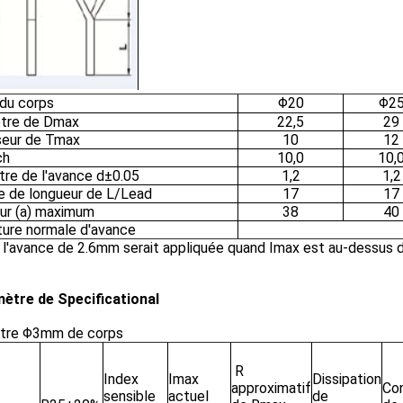
 du corps
Φ20
Φ2
tre de Dmax
22,5
29
seur de Tmax
10
12
ch
10,0
10,
tre de l'avance d±0.05
1,2
1,2
e de longueur de L/Lead
17
17
ur (a) maximum
38
40
ture normale d'avance
: l'avance de 2.6mm serait appliquée quand Imax est au-dessus
ètre de Specificational
tre Φ3mm de corps
R
Index
Imax
Dissipation
approximatif
Co
sensible
actuel
de