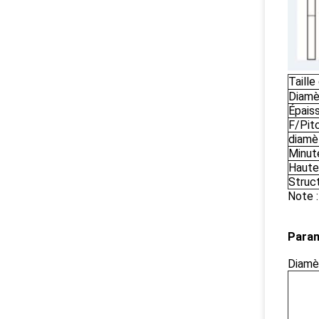
Taille
Diamè
Épais
F/Pit
diamè
Minut
Haute
Struc
Note 
Param
Diamè