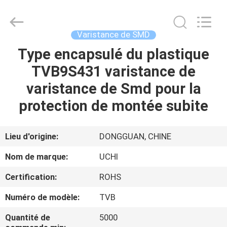
Guangdong
Uchi
Electronics
Co.,Ltd.
All
Varistance de SMD
Rights
Reserved.
Type encapsulé du plastique
MAISON
TVB9S431 varistance de
PRODUITS
varistance de Smd pour la
protection de montée subite
EXPOSITION
DE
Lieu d'origine:
DONGGUAN, CHINE
VR
Nom de marque:
UCHI
Certification:
ROHS
AU
Numéro de modèle:
TVB
SUJET
DE
Quantité de
5000