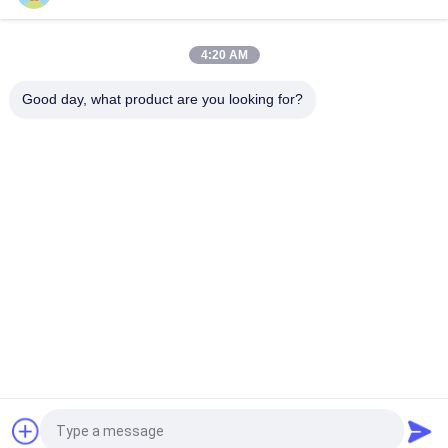
varistance de 0.1W 0.25W 0.4W SMD, varistance de SMT
4:20 AM
Varistance d'OEM, le volume de varistance de l'utilisation 0402
SMD d'adaptateur
Good day, what product are you looking for?
Catégories populaires
Tous
Varistance
Varistance De SMD
Varistance 
Plat De 
Thermiquement 
Refroidissement 
Protégée
Par Liquide
Thermistance De 
Sonde De 
NTC
Température De 
NTC
Thermistance De 
Fusible Réglable De 
Ptc
PPTC
Demandez un devis