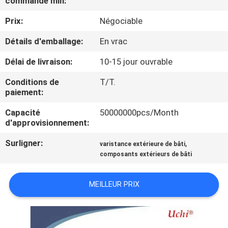
commande min:
NOUS
Prix:
Négociable
VISITE
Détails d'emballage:
En vrac
D'USINE
Délai de livraison:
10-15 jour ouvrable
Conditions de
T/T.
CONTRÔLE
paiement:
DE
Capacité
50000000pcs/Month
d'approvisionnement:
QUALITÉ
Surligner:
,
varistance extérieure de bâti
composants extérieurs de bâti
CONTACTEZ-
NOUS
MEILLEUR PRIX
NOUVELLES