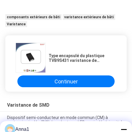
composants extérieurs de bâti
varistance extérieure de bâti
Varistance
Type encapsulé du plastique
TVB9S431 varistance de
varistance de Smd pour la
protection de montée subite
Continuer
Varistance de SMD
Dispositif semi-conducteur en mode commun (CM) à
surtension isolée (BIS) /conducteurs LED non isolés/circuit de
surtension
Anna1