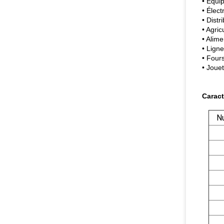
• Équi
• Élec
• Distr
• Agric
• Alime
• Ligne
• Four
• Jouet
Caract
N