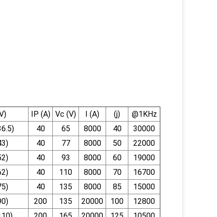
V)
IP (A)
Vc (V)
I (A)
(j)
@1KHz
36.5)
40
65
8000
40
30000
43)
40
77
8000
50
22000
52)
40
93
8000
60
19000
62)
40
110
8000
70
16700
75)
40
135
8000
85
15000
90)
200
135
20000
100
12800
110)
200
165
20000
125
10500