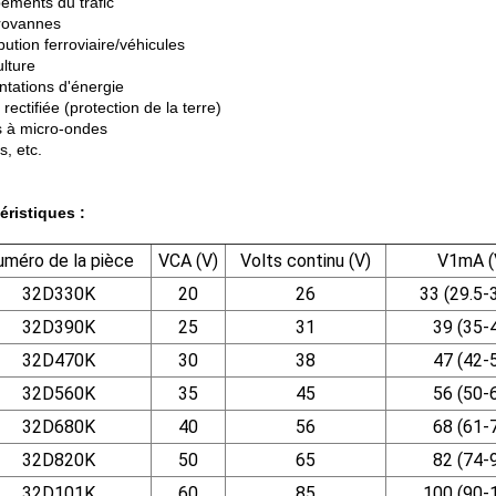
pements du trafic
trovannes
ibution ferroviaire/véhicules
ulture
ntations d'énergie
 rectifiée (protection de la terre)
s à micro-ondes
s, etc.
éristiques :
uméro de la pièce
VCA (V)
Volts continu (V)
V1mA (
32D330K
20
26
33 (29.5-
32D390K
25
31
39 (35-
32D470K
30
38
47 (42-
32D560K
35
45
56 (50-
32D680K
40
56
68 (61-
32D820K
50
65
82 (74-
32D101K
60
85
100 (90-