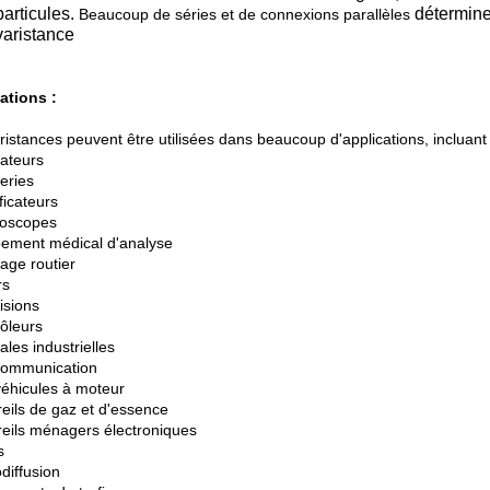
articules.
déterminen
Beaucoup de séries et de connexions parallèles
varistance
ations :
ristances peuvent être utilisées dans beaucoup d'applications, incluant 
nateurs
eries
ficateurs
lloscopes
pement médical d'analyse
rage routier
rs
isions
rôleurs
ales industrielles
communication
véhicules à moteur
reils de gaz et d'essence
reils ménagers électroniques
s
diffusion