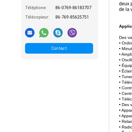
deux p
Téléphone:
86-0769-86183707
de la 
Télécopieur:
86-769-85625751
Applic
Des va
• Ordi
Contact
• Minut
• Ampli
• Osci
• Équi
• Éclai
• Tune
• Télév
• Cont
• Centr
• Télé
• Des 
• Appa
• Appa
• Relai
• Radio