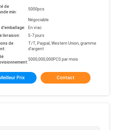
té de
5000pcs
nde min:
Négociable
s d'emballage:
En vrac
e livraison:
5-7 jours
ions de
T/T, Paypal, Western Union, gramme
nt:
d'argent
té
5000,000,000PCS par mois
ovisionnement:
Meilleur Prix
Contact