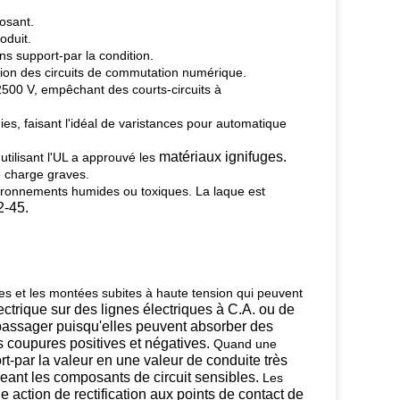
osant.
oduit.
s support-par la condition.
ction des circuits de commutation numérique.
 2500 V, empêchant des courts-circuits à
es, faisant l'idéal de varistances pour automatique
matériaux ignifuges.
tilisant l'UL a approuvé les
 charge graves.
vironnements humides ou toxiques. La laque est
2-45.
res et les montées subites à haute tension qui peuvent
ectrique sur des lignes électriques à C.A.
ou de
 passager puisqu'elles peuvent absorber des
 coupures positives et
négatives.
Quand une
rt-par la valeur en une
valeur de conduite très
eant les composants de circuit sensibles.
Les
action de rectification aux points de contact de