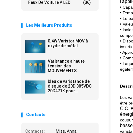
l'appl
Feux De Voiture À LED
(36)
• Capa
• Temp
• Le b
• Vale
Les Meilleurs Produits
• Isol
compos
0.4W Varistor MOV à
• Disp
oxyde de métal
inserti
• Appro
• Comp
Varistance à haute
• Laqu
tension des
égalem
MOUVEMENTS
14D471K, varistances
d'oxyde de zinc
bleu de varistance de
disque de 20D 385VDC
Descri
20D471K pour
l'approvisionnement de
Les va
Powr
être pr
C.C.
E
énerg
Contacts
coupur
basse
Contacts:
Miss. Anna
varist