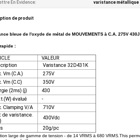
ttre En Évidence:
varistance métallique
ption de produit
ance bleue de l'oxyde de métal de MOUVEMENTS à C.A. 275V 430J
 rapide :
CLE
VALEUR
ription
Varistance 32D431K
Vm (C.A.)
275V
 Vm (C.C)
350V
ie (2ms) (j)
430
(W) évalué
-
 Clamping V/A
710V
de varistance.
430Vdc
)
s
20g/pc
ction large de gamme de tension - de 14 VRMS à 680 VRMS.This permett