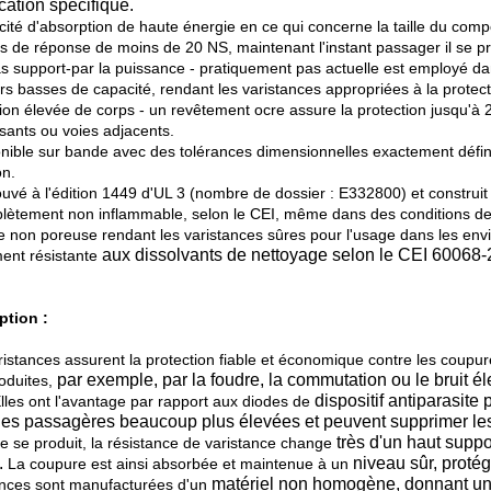
ication spécifique.
cité d'absorption de haute énergie en ce qui concerne la taille du comp
s de réponse de moins de 20 NS, maintenant l'instant passager il se pr
as support-par la puissance - pratiquement pas actuelle est employé dan
urs basses de capacité, rendant les varistances appropriées à la prote
ation élevée de corps - un revêtement ocre assure la protection jusqu'à
ants ou voies adjacents.
onible sur bande avec des tolérances dimensionnelles exactement défini
on.
uvé à l'édition 1449 d'UL 3 (nombre de dossier : E332800) et construit u
lètement non inflammable, selon le CEI, même dans des conditions de
e non poreuse rendant les varistances sûres pour l'usage dans les en
aux dissolvants de nettoyage selon le CEI 60068-
ent résistante
ption :
ristances assurent la protection fiable et économique contre les coupu
par exemple, par la foudre, la commutation ou le bruit él
oduites,
dispositif antiparasite
lles ont l'avantage par rapport aux diodes de
ies passagères beaucoup
plus élevées et peuvent supprimer les
très d'un haut suppo
e se produit, la résistance de varistance change
.
niveau sûr, protég
La coupure est ainsi absorbée et maintenue à un
matériel non homogène, donnant une 
ances sont manufacturées d'un