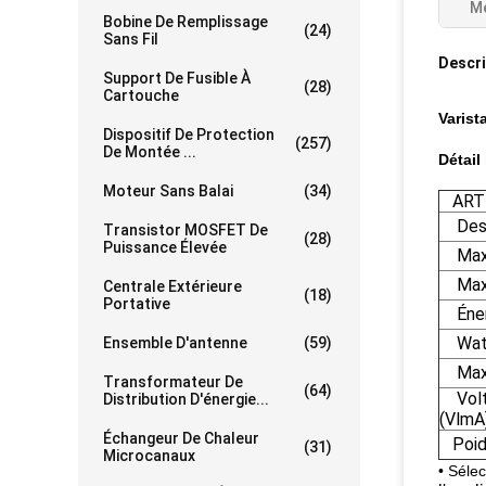
Me
Bobine De Remplissage
(24)
Sans Fil
Descri
Support De Fusible À
(28)
Cartouche
Varist
Dispositif De Protection
(257)
De Montée ...
Détail
Moteur Sans Balai
(34)
ARTI
Desc
Transistor MOSFET De
(28)
Puissance Élevée
Max. 
Max.
Centrale Extérieure
(18)
Portative
Énerg
Watt.
Ensemble D'antenne
(59)
Max.
Transformateur De
(64)
Volt 
Distribution D'énergie...
(VlmA
Échangeur De Chaleur
Poid
(31)
Microcanaux
• Séle