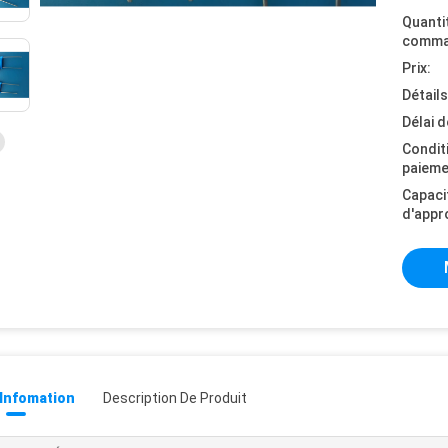
Quanti
comma
Prix:
Détail
Délai d
Condit
paieme
Capaci
d'appr
 Infomation
Description De Produit