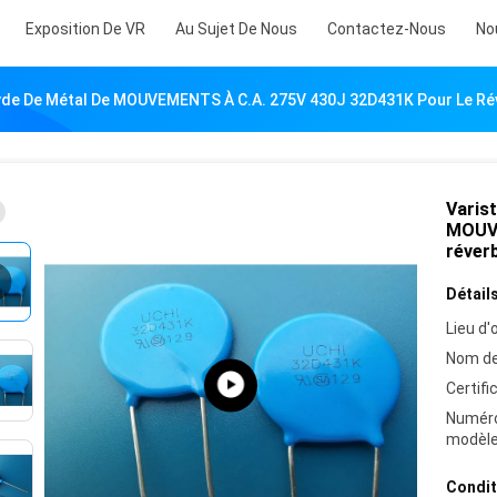
Exposition De VR
Au Sujet De Nous
Contactez-Nous
No
xyde De Métal De MOUVEMENTS À C.A. 275V 430J 32D431K Pour Le Ré
Varist
MOUVE
réver
Détails
Lieu d'o
Nom de
Certifi
Numér
modèle
Condit