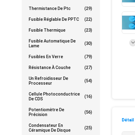
Thermistance De Ptc
(29)
Fusible Réglable De PPTC
(22)
Fusible Thermique
(23)
Fusible Automatique De
(30)
Lame
Fusibles En Verre
(79)
Résistance À Couche
(27)
Un Refroidisseur De
(54)
Processeur
Cellule Photoconductrice
(16)
De CDS
Potentiomètre De
(56)
Précision
Détail
Condensateur En
(25)
Céramique De Disque