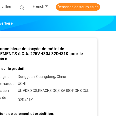
French
uvelles
Demande de soumission
verbère
ance bleue de l'oxyde de métal de
MENTS à C.A. 275V 430J 32D431K pour le
bère
 sur le produit:
rigine:
Dongguan, Guangdong, Chine
 marque:
UCHI
cation:
UL.VDE,SGS,REACH,CQC,CSA.ISO.ROHS,CUL
o de
32D431K
:
ions de paiement et expédition: