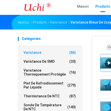
Maison
Produits
Aperçu
Produits
Varistance
Varistance Bleue De L'o
Catégories
Varistance
(86)
Varistance De SMD
(33)
Varistance
(16)
Thermiquement Protégée
Plat De Refroidissement
(279)
Par Liquide
Thermistance De NTC
(87)
Sonde De Température
(140)
De NTC